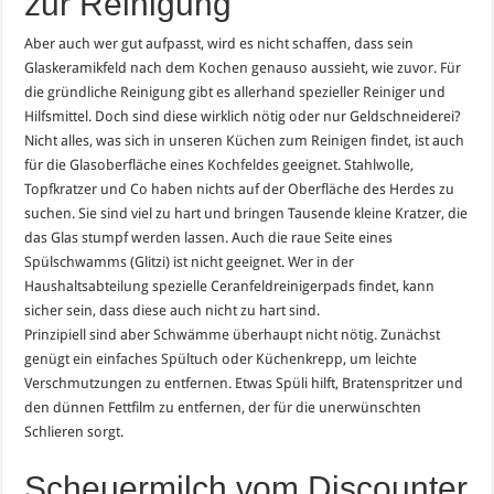
zur Reinigung
Aber auch wer gut aufpasst, wird es nicht schaffen, dass sein
Glaskeramikfeld nach dem Kochen genauso aussieht, wie zuvor. Für
die gründliche Reinigung gibt es allerhand spezieller Reiniger und
Hilfsmittel. Doch sind diese wirklich nötig oder nur Geldschneiderei?
Nicht alles, was sich in unseren Küchen zum Reinigen findet, ist auch
für die Glasoberfläche eines Kochfeldes geeignet. Stahlwolle,
Topfkratzer und Co haben nichts auf der Oberfläche des Herdes zu
suchen. Sie sind viel zu hart und bringen Tausende kleine Kratzer, die
das Glas stumpf werden lassen. Auch die raue Seite eines
Spülschwamms (Glitzi) ist nicht geeignet. Wer in der
Haushaltsabteilung spezielle Ceranfeldreinigerpads findet, kann
sicher sein, dass diese auch nicht zu hart sind.
Prinzipiell sind aber Schwämme überhaupt nicht nötig. Zunächst
genügt ein einfaches Spültuch oder Küchenkrepp, um leichte
Verschmutzungen zu entfernen. Etwas Spüli hilft, Bratenspritzer und
den dünnen Fettfilm zu entfernen, der für die unerwünschten
Schlieren sorgt.
Scheuermilch vom Discounter