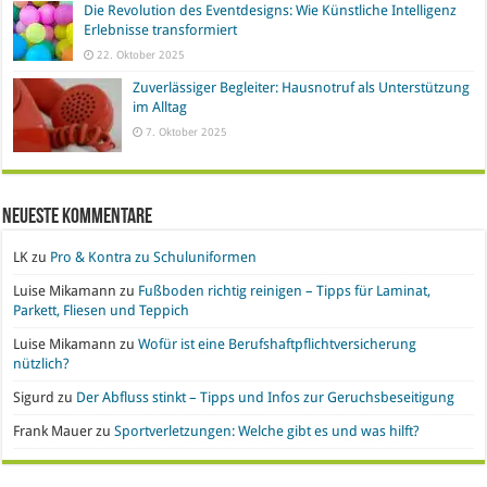
Die Revolution des Eventdesigns: Wie Künstliche Intelligenz
Erlebnisse transformiert
22. Oktober 2025
Zuverlässiger Begleiter: Hausnotruf als Unterstützung
im Alltag
7. Oktober 2025
Neueste Kommentare
LK
zu
Pro & Kontra zu Schuluniformen
Luise Mikamann
zu
Fußboden richtig reinigen – Tipps für Laminat,
Parkett, Fliesen und Teppich
Luise Mikamann
zu
Wofür ist eine Berufshaftpflichtversicherung
nützlich?
Sigurd
zu
Der Abfluss stinkt – Tipps und Infos zur Geruchsbeseitigung
Frank Mauer
zu
Sportverletzungen: Welche gibt es und was hilft?