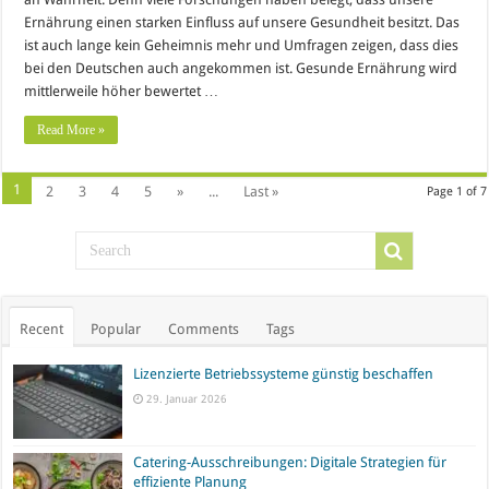
Ernährung einen starken Einfluss auf unsere Gesundheit besitzt. Das
ist auch lange kein Geheimnis mehr und Umfragen zeigen, dass dies
bei den Deutschen auch angekommen ist. Gesunde Ernährung wird
mittlerweile höher bewertet …
Read More »
1
2
3
4
5
»
...
Last »
Page 1 of 7
Recent
Popular
Comments
Tags
Lizenzierte Betriebssysteme günstig beschaffen
29. Januar 2026
Catering-Ausschreibungen: Digitale Strategien für
effiziente Planung