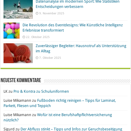
Datenanalyse im modernen Sport: Wie Statistiken
Entscheidungen verbessern
9. November 2025
Die Revolution des Eventdesigns: Wie Künstliche Intelligenz
Erlebnisse transformiert
22. Oktober 2025
Zuverlässiger Begleiter: Hausnotruf als Unterstützung
im Alltag
7. Oktober 2025
Neueste Kommentare
LK
zu
Pro & Kontra zu Schuluniformen
Luise Mikamann
zu
Fußboden richtig reinigen – Tipps für Laminat,
Parkett, Fliesen und Teppich
Luise Mikamann
zu
Wofür ist eine Berufshaftpflichtversicherung
nützlich?
Sigurd
zu
Der Abfluss stinkt – Tipps und Infos zur Geruchsbeseitigung