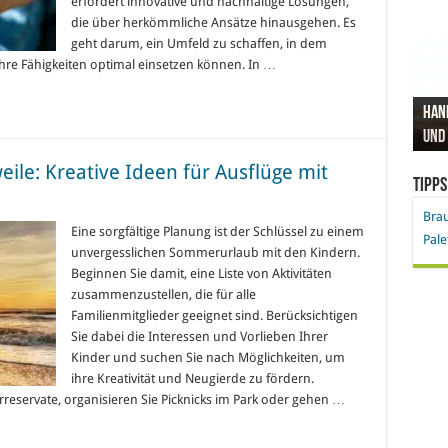
erfordert innovative und nachhaltige Lösungen,
die über herkömmliche Ansätze hinausgehen. Es
geht darum, ein Umfeld zu schaffen, in dem
ihre Fähigkeiten optimal einsetzen können. In …
Hand
Nach
Büro
Pro 
Synt
und
Gel
Vort
Pfl
Pol
le: Kreative Ideen für Ausflüge mit
Tipps
Bra
Eine sorgfältige Planung ist der Schlüssel zu einem
Pale
unvergesslichen Sommerurlaub mit den Kindern.
Beginnen Sie damit, eine Liste von Aktivitäten
zusammenzustellen, die für alle
Familienmitglieder geeignet sind. Berücksichtigen
Sie dabei die Interessen und Vorlieben Ihrer
Kinder und suchen Sie nach Möglichkeiten, um
ihre Kreativität und Neugierde zu fördern.
rreservate, organisieren Sie Picknicks im Park oder gehen …