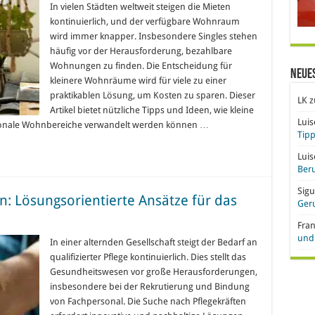
In vielen Städten weltweit steigen die Mieten
kontinuierlich, und der verfügbare Wohnraum
wird immer knapper. Insbesondere Singles stehen
häufig vor der Herausforderung, bezahlbare
Wohnungen zu finden. Die Entscheidung für
Neue
kleinere Wohnräume wird für viele zu einer
praktikablen Lösung, um Kosten zu sparen. Dieser
LK
z
Artikel bietet nützliche Tipps und Ideen, wie kleine
Lui
ionale Wohnbereiche verwandelt werden können …
Tipp
Lui
Beru
Sigu
n: Lösungsorientierte Ansätze für das
Ger
Fra
und 
In einer alternden Gesellschaft steigt der Bedarf an
qualifizierter Pflege kontinuierlich. Dies stellt das
Gesundheitswesen vor große Herausforderungen,
insbesondere bei der Rekrutierung und Bindung
von Fachpersonal. Die Suche nach Pflegekräften