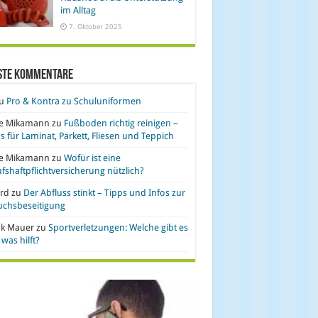
im Alltag
7. Oktober 2025
ste Kommentare
u
Pro & Kontra zu Schuluniformen
se Mikamann
zu
Fußboden richtig reinigen –
s für Laminat, Parkett, Fliesen und Teppich
se Mikamann
zu
Wofür ist eine
fshaftpflichtversicherung nützlich?
rd
zu
Der Abfluss stinkt – Tipps und Infos zur
uchsbeseitigung
nk Mauer
zu
Sportverletzungen: Welche gibt es
was hilft?