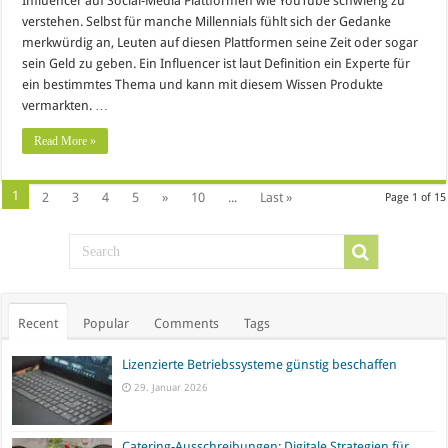
Influencer auf Social-Media Plattformen wie YouTube schwierig zu
verstehen. Selbst für manche Millennials fühlt sich der Gedanke
merkwürdig an, Leuten auf diesen Plattformen seine Zeit oder sogar
sein Geld zu geben. Ein Influencer ist laut Definition ein Experte für
ein bestimmtes Thema und kann mit diesem Wissen Produkte
vermarkten. …
Read More »
1
2
3
4
5
»
10
...
Last »
Page 1 of 15
Recent
Popular
Comments
Tags
Lizenzierte Betriebssysteme günstig beschaffen
29. Januar 2026
Catering-Ausschreibungen: Digitale Strategien für