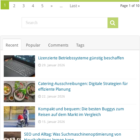
1
2
3
4
5
»
...
Last »
Page 1 of 10
Recent
Popular
Comments
Tags
Lizenzierte Betriebssysteme günstig beschaffen
29. Januar 2026
Catering-Ausschreibungen: Digitale Strategien für
effiziente Planung
22. Januar 2026
Kompakt und bequem: Die besten Buggys zum
Reisen auf dem Markt im Vergleich
15. Januar 2026
SEO und Alltag: Was Suchmaschinenoptimierung von
Haushaltstipps lernen kann