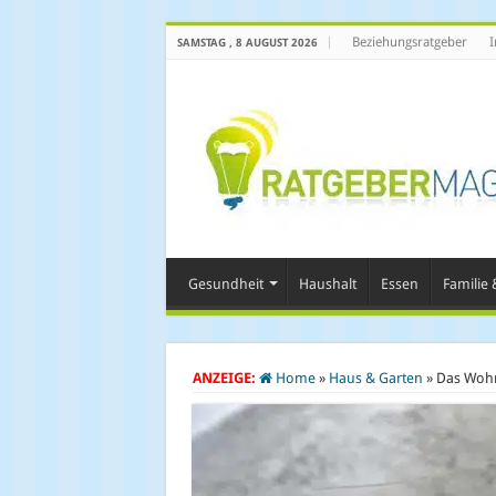
Beziehungsratgeber
I
SAMSTAG , 8 AUGUST 2026
Gesundheit
Haushalt
Essen
Familie &
ANZEIGE:
Home
»
Haus & Garten
»
Das Wohn