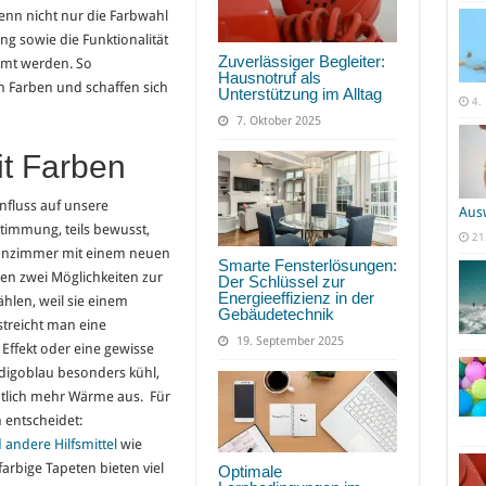
denn nicht nur die Farbwahl
ng sowie die Funktionalität
Zuverlässiger Begleiter:
mt werden. So
Hausnotruf als
 Farben und schaffen sich
Unterstützung im Alltag
4.
7. Oktober 2025
t Farben
nfluss auf unsere
Aus
timmung, teils bewusst,
21
hnzimmer mit einem neuen
Smarte Fensterlösungen:
hen zwei Möglichkeiten zur
Der Schlüssel zur
Energieeffizienz in der
len, weil sie einem
Gebäudetechnik
 streicht man eine
19. September 2025
ffekt oder eine gewisse
digoblau besonders kühl,
utlich mehr Wärme aus. Für
 entscheidet:
 andere Hilfsmittel
wie
rbige Tapeten bieten viel
Optimale