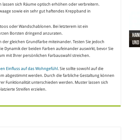
 lassen sich Räume optisch erhöhen oder verbreitern.
rwaage sowie ein sehr gut haftendes Kreppband in
ttoos oder Wandschablonen. Bei letzterem ist ein
rzen Borsten dringend anzuraten.
Hand
Nach
Büro
Pro 
Synt
 der gleichen Grundfarbe miteinander. Testen Sie jedoch
und
Gel
Vort
Pfl
Pol
die Dynamik der beiden Farben aufeinander auswirkt, bevor Sie
 mit Ihrer persönlichen Farbauswahl streichen.
en Einfluss auf das Wohngefühl
. Sie sollte sowohl auf die
Raum abgestimmt werden. Durch die farbliche Gestaltung können
er Funktionalität unterschieden werden. Muster lassen sich
tzierte Streifen erzielen.