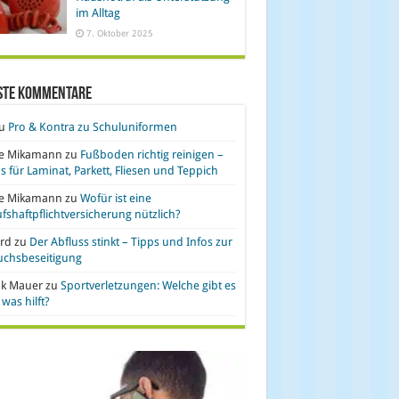
im Alltag
7. Oktober 2025
ste Kommentare
u
Pro & Kontra zu Schuluniformen
se Mikamann
zu
Fußboden richtig reinigen –
s für Laminat, Parkett, Fliesen und Teppich
se Mikamann
zu
Wofür ist eine
fshaftpflichtversicherung nützlich?
rd
zu
Der Abfluss stinkt – Tipps und Infos zur
uchsbeseitigung
nk Mauer
zu
Sportverletzungen: Welche gibt es
was hilft?