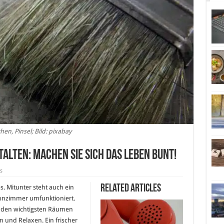
chen, Pinsel; Bild: pixabay
alten: Machen Sie sich das Leben bunt!
s
Related Articles
s. Mitunter steht auch ein
nzimmer umfunktioniert.
u den wichtigsten Räumen
 und Relaxen. Ein frischer