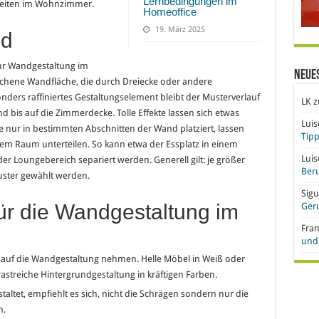
Lernbedingungen im
hkeiten im Wohnzimmer.
Homeoffice
19. März 2025
nd
zur Wandgestaltung im
Neue
trichene Wandfläche, die durch Dreiecke oder andere
nders raffiniertes Gestaltungselement bleibt der Musterverlauf
LK
z
 bis auf die Zimmerdecke. Tolle Effekte lassen sich etwas
Lui
 nur in bestimmten Abschnitten der Wand platziert, lassen
Tipp
nem Raum unterteilen. So kann etwa der Essplatz in einem
Lui
 Loungebereich separiert werden. Generell gilt: je größer
Beru
uster gewählt werden.
Sigu
ür die Wandgestaltung im
Ger
Fra
und 
ss auf die Wandgestaltung nehmen. Helle Möbel in Weiß oder
astreiche Hintergrundgestaltung in kräftigen Farben.
et, empfiehlt es sich, nicht die Schrägen sondern nur die
n.