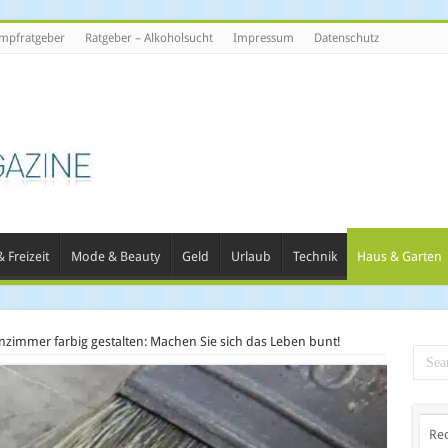
mpfratgeber
Ratgeber – Alkoholsucht
Impressum
Datenschutz
 Freizeit
Mode & Beauty
Geld
Urlaub
Technik
Haus & Garten
zimmer farbig gestalten: Machen Sie sich das Leben bunt!
Re