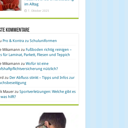
im Alltag
7. Oktober 2025
ste Kommentare
u
Pro & Kontra zu Schuluniformen
se Mikamann
zu
Fußboden richtig reinigen –
s für Laminat, Parkett, Fliesen und Teppich
se Mikamann
zu
Wofür ist eine
fshaftpflichtversicherung nützlich?
rd
zu
Der Abfluss stinkt – Tipps und Infos zur
uchsbeseitigung
nk Mauer
zu
Sportverletzungen: Welche gibt es
was hilft?