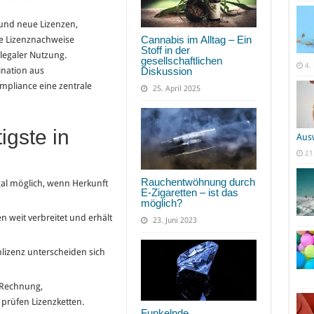
e und neue Lizenzen,
Cannabis im Alltag – Ein
e Lizenznachweise
Stoff in der
 legaler Nutzung.
gesellschaftlichen
4.
Diskussion
ination aus
mpliance eine zentrale
25. April 2025
gste in
Aus
21
Rauchentwöhnung durch
gal möglich, wenn Herkunft
E-Zigaretten – ist das
möglich?
n weit verbreitet und erhält
23. Juni 2023
lizenz unterscheiden sich
 (Rechnung,
rüfen Lizenzketten.
Funkelnde