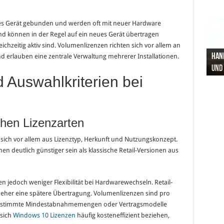
es Gerät gebunden und werden oft mit neuer Hardware
 und können in der Regel auf ein neues Gerät übertragen
ichzeitig aktiv sind. Volumenlizenzen richten sich vor allem an
Hand
Nach
Büro
Pro 
Synt
nd erlauben eine zentrale Verwaltung mehrerer Installationen.
und
Gel
Vort
Pfl
Pol
 Auswahlkriterien bei
chen Lizenzarten
sich vor allem aus Lizenztyp, Herkunft und Nutzungskonzept.
n deutlich günstiger sein als klassische Retail-Versionen aus
n jedoch weniger Flexibilität bei Hardwarewechseln. Retail-
 eher eine spätere Übertragung. Volumenlizenzen sind pro
r bestimmte Mindestabnahmemengen oder Vertragsmodelle
 sich
Windows 10 Lizenzen
häufig kosteneffizient beziehen,