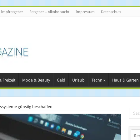
Impfratgeber
Ratgeber – Alkoholsucht
Impressum
Datenschutz
 Freizeit
Mode & Beauty
Geld
Urlaub
Technik
Haus & Garten
ebssysteme günstig beschaffen
Re