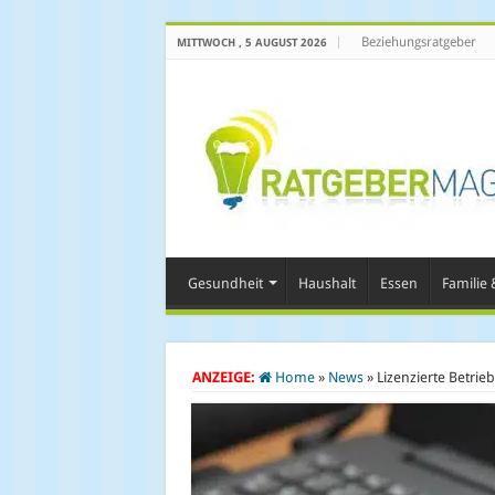
Beziehungsratgeber
MITTWOCH , 5 AUGUST 2026
Gesundheit
Haushalt
Essen
Familie &
ANZEIGE:
Home
»
News
»
Lizenzierte Betri