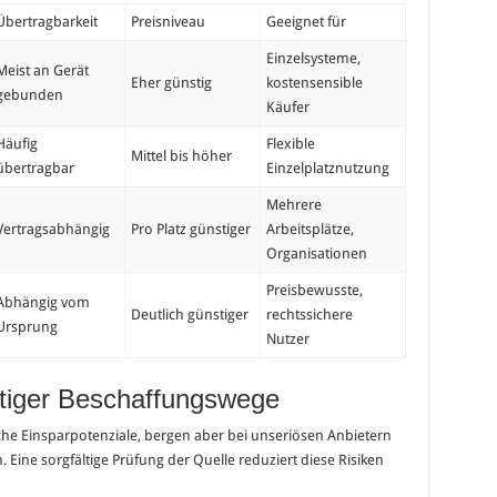
Übertragbarkeit
Preisniveau
Geeignet für
Einzelsysteme,
Meist an Gerät
Eher günstig
kostensensible
gebunden
Käufer
Häufig
Flexible
Mittel bis höher
übertragbar
Einzelplatznutzung
Mehrere
Vertragsabhängig
Pro Platz günstiger
Arbeitsplätze,
Organisationen
Preisbewusste,
Abhängig vom
Deutlich günstiger
rechtssichere
Ursprung
Nutzer
stiger Beschaffungswege
he Einsparpotenziale, bergen aber bei unseriösen Anbietern
. Eine sorgfältige Prüfung der Quelle reduziert diese Risiken