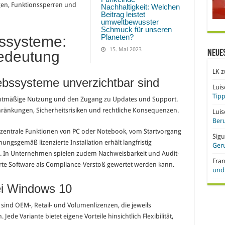
gen, Funktionssperren und
Nachhaltigkeit: Welchen
Beitrag leistet
umweltbewusster
Schmuck für unseren
Planeten?
bssysteme:
15. Mai 2023
edeutung
Neue
LK
z
ebssysteme unverzichtbar sind
Lui
Tipp
echtmäßige Nutzung und den Zugang zu Updates und Support.
ränkungen, Sicherheitsrisiken und rechtliche Konsequenzen.
Lui
Beru
 zentrale Funktionen von PC oder Notebook, vom Startvorgang
Sigu
ungsgemäß lizenzierte Installation erhält langfristig
Ger
. In Unternehmen spielen zudem Nachweisbarkeit und Audit-
Fra
ierte Software als Compliance-Verstoß gewertet werden kann.
und 
ei Windows 10
sind OEM-, Retail- und Volumenlizenzen, die jeweils
ede Variante bietet eigene Vorteile hinsichtlich Flexibilität,