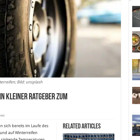
erreifen; Bild: unsplash
in kleiner Ratgeber zum
ews
Related Articles
 sich bereits im Laufe des
und auf Winterreifen
d sinkende Temperaturen