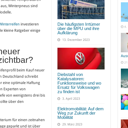
n aus, Winterpneus sind
odelle.
Die häufigsten Irrtümer
Winterreifen
investieren
4.
über die MPU und ihre
e kleine Ratgeber einige
Aufklärung
13. Dezember 2023
neuer
Aus
zichtbar?
21
eifenprofil beim Kauf neuer
Diebstahl von
n Deutschland schreibt
Katalysatoren:
Funktionsweise und wo
Für eine optimale Haftung
Ersatz für Volkswagen
en Experten von
zu finden ist
efe von wenigstens drei bis
3. April 2023
sollte über den
Elektromobilität: Auf dem
Weg zur Zukunft der
Mobilität
Kriterium für einen zeitnahen
29. März 2023
rage geparkt und ist über