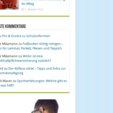
im Alltag
7. Oktober 2025
ste Kommentare
u
Pro & Kontra zu Schuluniformen
se Mikamann
zu
Fußboden richtig reinigen –
s für Laminat, Parkett, Fliesen und Teppich
se Mikamann
zu
Wofür ist eine
fshaftpflichtversicherung nützlich?
rd
zu
Der Abfluss stinkt – Tipps und Infos zur
uchsbeseitigung
nk Mauer
zu
Sportverletzungen: Welche gibt es
was hilft?