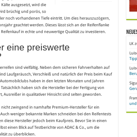
älte ausgesetzt, wird die
wird brüchig und porös, so
der noch vorhandenen Tiefe eintritt. Um dies herauszuzögern,
nsjahr geachtet werden. Dieses lässt sich an der Reifenflanke
 Reifenkauf in echte und neuwertige Qualität zu investieren.
Neue
LK
z
r eine preiswerte
Lui
?
Tipp
erreifen sind vielfältig. Neben dem sicheren Fahrverhalten auf
Lui
Beru
ind Laufgeräusch, Verschleiß und natürlich der Preis beim Kauf
 Automobilclubs haben in den letzten Monaten und Jahren
Sigu
. Tatsächlich haben sich die Hersteller bei der Fertigung von
Ger
 Ausreißer in qualitativer Hinsicht sind selten geworden.
Fra
und 
e nicht zwingend in namhafte Premium-Hersteller für ein
. Auch weniger bekannte Marken schneiden bei den Reifentests
n diese Hersteller jedoch beim Kaufpreis. Bevor Sie in einen
elbst einen Blick auf Testberichte von ADAC & Co., um die
ität zu überblicken.