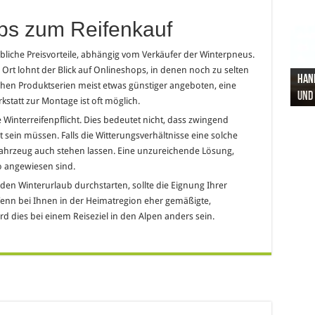
ps zum Reifenkauf
ebliche Preisvorteile, abhängig vom Verkäufer der Winterpneus.
rt lohnt der Blick auf Onlineshops, in denen noch zu selten
Hand
Nach
Büro
Pro 
Synt
eichen Produktserien meist etwas günstiger angeboten, eine
und
Gel
Vort
Pfl
Pol
statt zur Montage ist oft möglich.
e Winterreifenpflicht. Dies bedeutet nicht, dass zwingend
sein müssen. Falls die Witterungsverhältnisse eine solche
Fahrzeug auch stehen lassen. Eine unzureichende Lösung,
to angewiesen sind.
en Winterurlaub durchstarten, sollte die Eignung Ihrer
enn bei Ihnen in der Heimatregion eher gemäßigte,
rd dies bei einem Reiseziel in den Alpen anders sein.