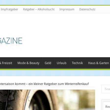
Impfratgeber
Ratgeber – Alkoholsucht
Impressum
Datenschutz
 Freizeit
Mode & Beauty
Geld
Urlaub
Technik
Haus & Garten
ntersaison kommt – ein kleiner Ratgeber zum Winterreifenkauf
Re