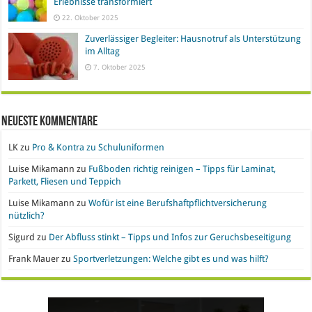
Erlebnisse transformiert
22. Oktober 2025
Zuverlässiger Begleiter: Hausnotruf als Unterstützung
im Alltag
7. Oktober 2025
Neueste Kommentare
LK
zu
Pro & Kontra zu Schuluniformen
Luise Mikamann
zu
Fußboden richtig reinigen – Tipps für Laminat,
Parkett, Fliesen und Teppich
Luise Mikamann
zu
Wofür ist eine Berufshaftpflichtversicherung
nützlich?
Sigurd
zu
Der Abfluss stinkt – Tipps und Infos zur Geruchsbeseitigung
Frank Mauer
zu
Sportverletzungen: Welche gibt es und was hilft?