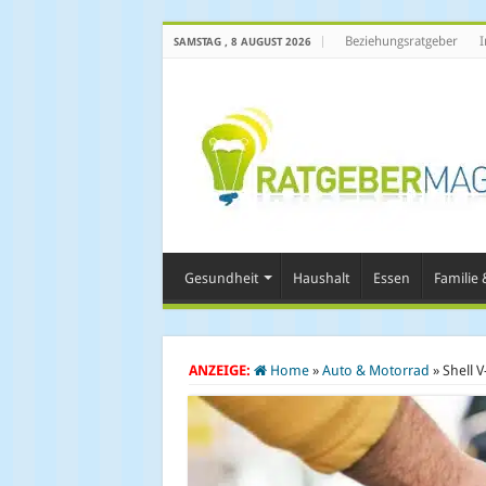
Beziehungsratgeber
I
SAMSTAG , 8 AUGUST 2026
Gesundheit
Haushalt
Essen
Familie &
ANZEIGE:
Home
»
Auto & Motorrad
»
Shell 