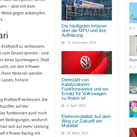
kann – aber mit dem
er Weise gegen ankämpfen.
t.
Die häufigsten Irrtümer
4.
über die MPU und ihre
ari
Aufklärung
13. Dezember 2023
Kraftstoff zu verbessern,
er zum Einsatz kommt – und
r eines Sportwagens. Shell
Aus
esucht, um den V-Power
21
rn. Denn Motoren werden
Diebstahl von
e Lasten, höhere
Katalysatoren:
Funktionsweise und wo
Ersatz für Volkswagen
zu finden ist
ng
Kraftstoff verbessert. Die
3. April 2023
hutzfilm auf der
as funktioniert auch noch
Elektromobilität: Auf dem
ten Bedingungen, wodurch
Weg zur Zukunft der
Mobilität
 man sich auf mehr Leistung
ell V-Power Racing mit
29. März 2023