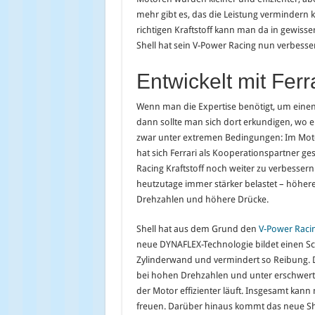
mehr gibt es, das die Leistung vermindern 
richtigen Kraftstoff kann man da in gewiss
Shell hat sein V-Power Racing nun verbesser
Entwickelt mit Ferr
Wenn man die Expertise benötigt, um einen 
dann sollte man sich dort erkundigen, wo 
zwar unter extremen Bedingungen: Im Moto
hat sich Ferrari als Kooperationspartner g
Racing Kraftstoff noch weiter zu verbesse
heutzutage immer stärker belastet – höher
Drehzahlen und höhere Drücke.
Shell hat aus dem Grund den
V-Power Raci
neue DYNAFLEX-Technologie bildet einen Sc
Zylinderwand und vermindert so Reibung. D
bei hohen Drehzahlen und unter erschwer
der Motor effizienter läuft. Insgesamt kann
freuen. Darüber hinaus kommt das neue Sh