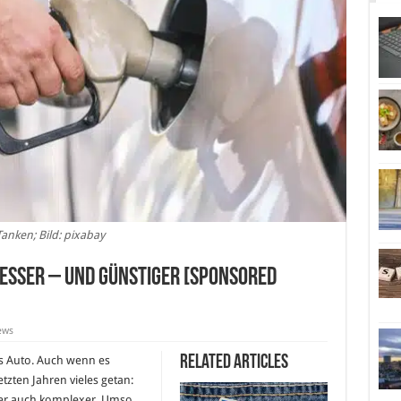
Tanken; Bild: pixabay
besser – und günstiger [Sponsored
ews
Related Articles
as Auto. Auch wenn es
etzten Jahren vieles getan:
ber auch komplexer. Umso