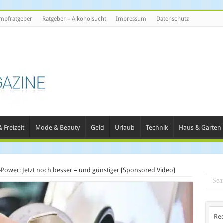
mpfratgeber
Ratgeber – Alkoholsucht
Impressum
Datenschutz
 Freizeit
Mode & Beauty
Geld
Urlaub
Technik
Haus & Garten
V-Power: Jetzt noch besser – und günstiger [Sponsored Video]
Re