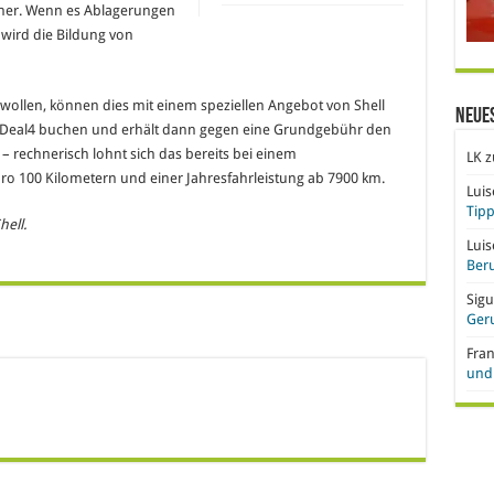
sher. Wenn es Ablagerungen
wird die Bildung von
 wollen, können dies mit einem speziellen Angebot von Shell
Neue
artDeal4 buchen und erhält dann gegen eine Grundgebühr den
 – rechnerisch lohnt sich das bereits bei einem
LK
z
pro 100 Kilometern und einer Jahresfahrleistung ab 7900 km.
Lui
Tipp
hell.
Lui
Beru
Sigu
Ger
Fra
und 