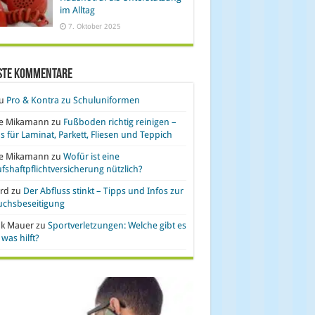
im Alltag
7. Oktober 2025
ste Kommentare
u
Pro & Kontra zu Schuluniformen
se Mikamann
zu
Fußboden richtig reinigen –
s für Laminat, Parkett, Fliesen und Teppich
se Mikamann
zu
Wofür ist eine
fshaftpflichtversicherung nützlich?
rd
zu
Der Abfluss stinkt – Tipps und Infos zur
uchsbeseitigung
nk Mauer
zu
Sportverletzungen: Welche gibt es
was hilft?