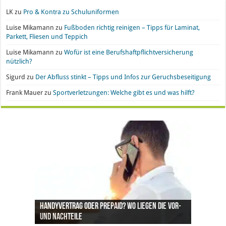
LK
zu
Pro & Kontra zu Schuluniformen
Luise Mikamann
zu
Fußboden richtig reinigen – Tipps für Laminat,
Parkett, Fliesen und Teppich
Luise Mikamann
zu
Wofür ist eine Berufshaftpflichtversicherung
nützlich?
Sigurd
zu
Der Abfluss stinkt – Tipps und Infos zur Geruchsbeseitigung
Frank Mauer
zu
Sportverletzungen: Welche gibt es und was hilft?
Handyvertrag oder Prepaid? Wo liegen die Vor-
Nachgefragt: Ist Gold eine geeignete
Büroeinrichtung und IT leasen: Hier liegen die
Pro & Kontra – künstliche Pflanzen vs. echte
Synthetische Kleidung – Vor- und Nachteile von
und Nachteile
Geldanlage?
Vorteile
Pflanzen
Polyesterstoff