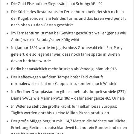
Die Gold Else auf der Siegessäule hat Schuhgröße 92
Die Küche des Restaurants im Fernsehturm befindet sich nicht in
der Kugel, sondern am Fuß des Turms und das Essen wird per Lift
nach oben zu den Gästen geschickt
Im Fernsehturm ist man bei Gewitter geschützt, weil er (genau wie
Autos) wie ein Faraday’scher Käfig wirkt
Im Januar 1891 wurde im Jagdschloss Grunewald eine Sex Party
gefeiert, die so legendär war, dass noch Jahre später in Briefen
davon berichtet wurde
Berlin hat tatsächlich mehr Brücken als Venedig, nämlich 916
Der Kaffeewagen auf dem Tempelhofer Feld verkauft
normalerweise nicht nur Cappuccino, sondern auch Windeln
Im Berliner Olympiastadion gibt es mehr als doppelt so viele (237)
Damen-WCs wie Männer-WCs (86) – dafür aber ganze 465 Urinale
In Wittenau steht die größte Fabrik für Tiefkühlpizza Europas:
Täglich werden dort bis zu eine Million Pizzen produziert.
Der große Müggelberg ist mit 114,7 Metern die höchste natürliche
Erhebung Berlins – deutschlandweit hat nur ein Bundesland einen