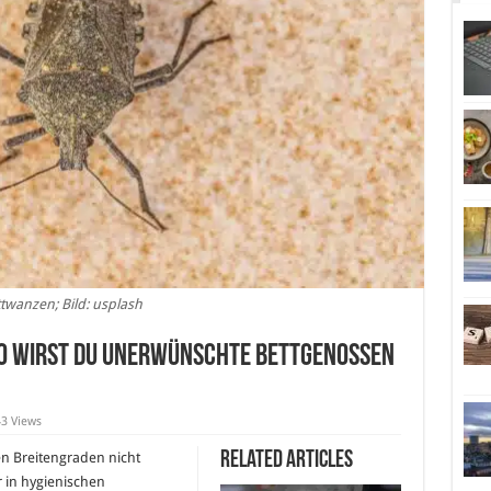
twanzen; Bild: usplash
o wirst du unerwünschte Bettgenossen
3 Views
Related Articles
en Breitengraden nicht
r in hygienischen