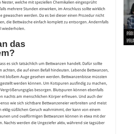
 Nester, welche mit speziellen Chemikalien eingesprüht
lls mehrere Stunden einwirken, im Anschluss sollte wirklich
ne gewaschen werden. Da es bei dieser einen Prozedur nicht
hen, die Bettwäsche einfach komplett zu entsorgen. Andernfalls
l wiederholen.
Hand
Nach
Büro
Pro 
Synt
und
Gel
Vort
Pfl
Pol
an das
em?
 dass es sich tatsächlich um Bettwanzen handelt. Dafür sollte
en achten, die auf einen Befall hindeuten. Lebende Bettwanzen,
en mit bloßem Auge gesehen werden. Bettwanzenbisse müssten
tgestellt werden können. Um Kotspuren ausfindig zu machen,
in Vergrößerungsglas besorgen. Blutspuren können ebenfalls
nzen nachts am menschlichen Körper erfreuen. Und auch der
ebenso wie sich sichtbare Bettwanzeneier verbreiten und meist
 eklig-süßlichen Geruch wahrnimmt, der kann von einem
raunen und ovalförmigen Bettwanzen können in etwa mit der
. Nachts werden die Ungeziefer aktiv, während sie tagsüber