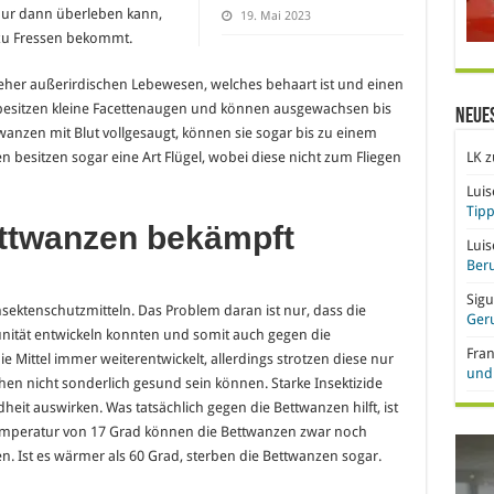
r nur dann überleben kann,
19. Mai 2023
 zu Fressen bekommt.
her außerirdischen Lebewesen, welches behaart ist und einen
besitzen kleine Facettenaugen und können ausgewachsen bis
Neue
twanzen mit Blut vollgesaugt, können sie sogar bis zu einem
besitzen sogar eine Art Flügel, wobei diese nicht zum Fliegen
LK
z
Lui
Tipp
ttwanzen bekämpft
Lui
Beru
Sigu
Insektenschutzmitteln. Das Problem daran ist nur, dass die
Ger
nität entwickeln konnten und somit auch gegen die
Fra
e Mittel immer weiterentwickelt, allerdings strotzen diese nur
und 
en nicht sonderlich gesund sein können. Starke Insektizide
heit auswirken. Was tatsächlich gegen die Bettwanzen hilft, ist
emperatur von 17 Grad können die Bettwanzen zwar noch
en. Ist es wärmer als 60 Grad, sterben die Bettwanzen sogar.