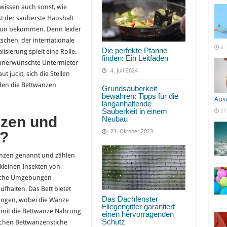
issen auch sonst, wie
st der sauberste Haushalt
tun bekommen. Denn leider
tschen, der internationale
4.
Die perfekte Pfanne
sierung spielt eine Rolle.
finden: Ein Leitfaden
s unerwünschte Untermieter
4. Juli 2024
 juckt, sich die Stellen
den die Bettwanzen
Grundsauberkeit
bewahren: Tipps für die
Aus
langanhaltende
Sauberkeit in einem
21
nzen und
Neubau
23. Oktober 2023
s?
nzen genannt und zählen
 kleinen Insekten von
olche Umgebungen
ufhalten. Das Bett bietet
Das Dachfenster
ungen, wobei die Wanze
Fliegengitter garantiert
Damit die Bettwanze Nahrung
einen hervorragenden
Schutz
schen Bettwanzenstiche