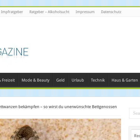
Impfratgeber
Ratgeber – Alkoholsucht
Impressum
Datenschutz
 Freizeit
Mode & Beauty
Geld
Urlaub
Technik
Haus & Garten
ttwanzen bekämpfen – so wirst du unerwünschte Bettgenossen
Re