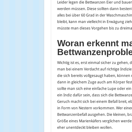
Leider legen die Bettwanzen Eier und bauen
werden müssen. Diese sollten dann bestenfa
alles bei über 60 Grad in der Waschmaschi
bleibt, kann man vielleicht in Erwägung zie
müsste man dieses Vorgehen bis zu dreima
Woran erkennt m
Bettwanzenprobl
Wichtig ist es, erst einmal sicher zu gehen,
man bei einem Verdacht auf richtige Indizi
die sich bereits vollgesaugt haben, könn
dann in gleichem Zuge auch am Körper fes
sollte man sich eine einfache Lupe oder e
ein Indiz dafür sein, dass sich die Bettwa
Geruch macht sich bei einem Befall breit, 
in Form von Nestern vorkommen. Wer einen
Bettwanzenbefall ausgehen. Die kleinen, b
Größe eines Marienkäfers verglichen werden
eher unentdeckt bleiben wollen.