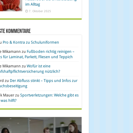
im Alltag
7. Oktober 2025
ste Kommentare
u
Pro & Kontra zu Schuluniformen
se Mikamann
zu
Fußboden richtig reinigen –
s für Laminat, Parkett, Fliesen und Teppich
se Mikamann
zu
Wofür ist eine
fshaftpflichtversicherung nützlich?
rd
zu
Der Abfluss stinkt – Tipps und Infos zur
uchsbeseitigung
nk Mauer
zu
Sportverletzungen: Welche gibt es
was hilft?