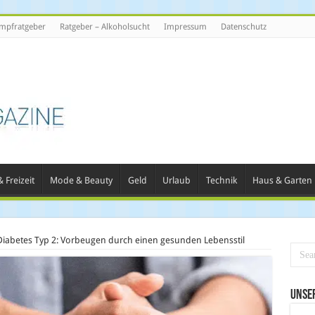
mpfratgeber
Ratgeber – Alkoholsucht
Impressum
Datenschutz
 Freizeit
Mode & Beauty
Geld
Urlaub
Technik
Haus & Garten
Diabetes Typ 2: Vorbeugen durch einen gesunden Lebensstil
Unse