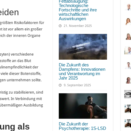
Fettabsaugung:
Technologische
Fortschritte und ihre
eiden
wirtschaftlichen
Auswirkungen
rößten Risikofaktoren für
21. November 2025
t ist vor allem ein großer
eich der inneren Organe
ozyten) verschiedene
toffe an das Blut
Die Zukunft des
ulinempfindlichkeit der
Dampfens: Innovationen
und Verantwortung im
viele dieser Botenstoffe,
Jahr 2025
gen unternehmen sollte.
9. September 2025
tig zu stabilisieren, sind
wert. In Verbindung mit
 übermäßigen Ausbildung
Die Zukunft der
ng als
Psychotherapie: 1S-LSD