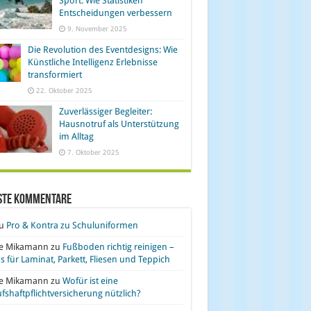
Sport: Wie Statistiken
Entscheidungen verbessern
9. November 2025
Die Revolution des Eventdesigns: Wie
Künstliche Intelligenz Erlebnisse
transformiert
22. Oktober 2025
Zuverlässiger Begleiter:
Hausnotruf als Unterstützung
im Alltag
7. Oktober 2025
ste Kommentare
u
Pro & Kontra zu Schuluniformen
se Mikamann
zu
Fußboden richtig reinigen –
s für Laminat, Parkett, Fliesen und Teppich
se Mikamann
zu
Wofür ist eine
fshaftpflichtversicherung nützlich?