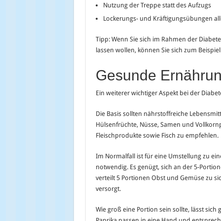
Nutzung der Treppe statt des Aufzugs
Lockerungs- und Kräftigungsübungen all
Tipp: Wenn Sie sich im Rahmen der Diabet
lassen wollen, können Sie sich zum Beispi
Gesunde Ernähru
Ein weiterer wichtiger Aspekt bei der Diabet
Die Basis sollten nährstoffreiche Lebensmitt
Hülsenfrüchte, Nüsse, Samen und Vollkornp
Fleischprodukte sowie Fisch zu empfehlen.
Im Normalfall ist für eine Umstellung zu e
notwendig. Es genügt, sich an der 5-Porti
verteilt 5 Portionen Obst und Gemüse zu sic
versorgt.
Wie groß eine Portion sein sollte, lässt sic
Paprika passen in eine Hand und entspreche