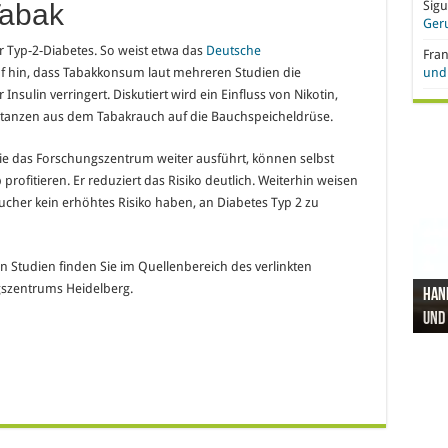
Tabak
Sigu
Ger
ür Typ-2-Diabetes. So weist etwa das
Deutsche
Fra
f hin, dass Tabakkonsum laut mehreren Studien die
und 
nsulin verringert. Diskutiert wird ein Einfluss von Nikotin,
tanzen aus dem Tabakrauch auf die Bauchspeicheldrüse.
ie das Forschungszentrum weiter ausführt, können selbst
ofitieren. Er reduziert das Risiko deutlich. Weiterhin weisen
ucher kein erhöhtes Risiko haben, an Diabetes Typ 2 zu
n Studien finden Sie im Quellenbereich des verlinkten
szentrums Heidelberg.
Hand
Nach
Büro
Pro 
Synt
und
Gel
Vort
Pfl
Pol