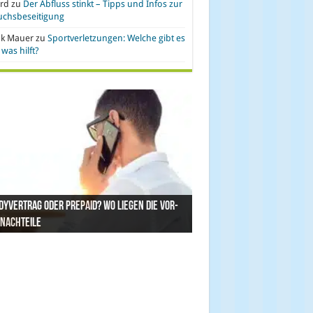
rd
zu
Der Abfluss stinkt – Tipps und Infos zur
uchsbeseitigung
nk Mauer
zu
Sportverletzungen: Welche gibt es
was hilft?
yvertrag oder Prepaid? Wo liegen die Vor-
gefragt: Ist Gold eine geeignete
einrichtung und IT leasen: Hier liegen die
& Kontra – künstliche Pflanzen vs. echte
hetische Kleidung – Vor- und Nachteile von
 Nachteile
danlage?
eile
anzen
yesterstoff