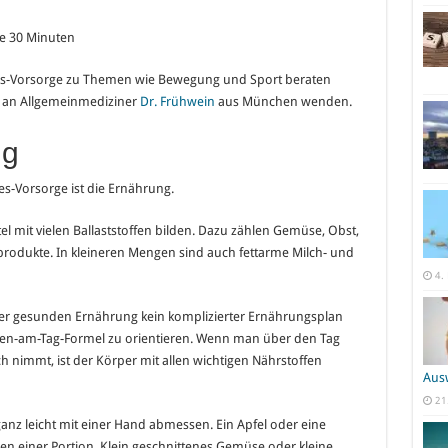
e 30 Minuten
es-Vorsorge zu Themen wie Bewegung und Sport beraten
el an Allgemeinmediziner
Dr. Frühwein
aus München wenden.
ng
es-Vorsorge ist die Ernährung.
el mit vielen Ballaststoffen bilden. Dazu zählen Gemüse, Obst,
rodukte. In kleineren Mengen sind auch fettarme Milch- und
4.
iner gesunden Ernährung kein komplizierter Ernährungsplan
onen-am-Tag-Formel zu orientieren. Wenn man über den Tag
h nimmt, ist der Körper mit allen wichtigen Nährstoffen
Aus
21
h ganz leicht mit einer Hand abmessen. Ein Apfel oder eine
n einer Portion. Klein geschnittenes Gemüse oder kleine