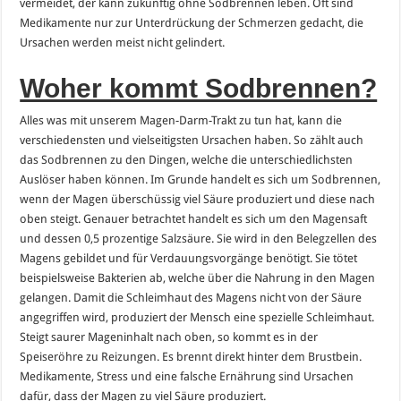
vermeidet, der kann zukünftig ohne Sodbrennen leben. Oft sind
Medikamente nur zur Unterdrückung der Schmerzen gedacht, die
Ursachen werden meist nicht gelindert.
Woher kommt Sodbrennen?
Alles was mit unserem Magen-Darm-Trakt zu tun hat, kann die
verschiedensten und vielseitigsten Ursachen haben. So zählt auch
das Sodbrennen zu den Dingen, welche die unterschiedlichsten
Auslöser haben können. Im Grunde handelt es sich um Sodbrennen,
wenn der Magen überschüssig viel Säure produziert und diese nach
oben steigt. Genauer betrachtet handelt es sich um den Magensaft
und dessen 0,5 prozentige Salzsäure. Sie wird in den Belegzellen des
Magens gebildet und für Verdauungsvorgänge benötigt. Sie tötet
beispielsweise Bakterien ab, welche über die Nahrung in den Magen
gelangen. Damit die Schleimhaut des Magens nicht von der Säure
angegriffen wird, produziert der Mensch eine spezielle Schleimhaut.
Steigt saurer Mageninhalt nach oben, so kommt es in der
Speiseröhre zu Reizungen. Es brennt direkt hinter dem Brustbein.
Medikamente, Stress und eine falsche Ernährung sind Ursachen
dafür, dass der Magen zu viel Säure produziert.