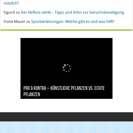
nützlich?
Sigurd
zu
Der Abfluss stinkt – Tipps und Infos zur Geruchsbeseitigung
Frank Mauer
zu
Sportverletzungen: Welche gibt es und was hilft?
Handyvertrag oder Prepaid? Wo liegen die Vor-
Nachgefragt: Ist Gold eine geeignete
Büroeinrichtung und IT leasen: Hier liegen die
Pro & Kontra – künstliche Pflanzen vs. echte
Synthetische Kleidung – Vor- und Nachteile von
und Nachteile
Geldanlage?
Vorteile
Pflanzen
Polyesterstoff