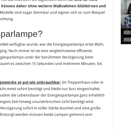
und können daher ohne weitere Maßnahmen Glühbirnen und
odelle sind sogar dimmbar und eignen sich so zum Beispiel
uchtung.
sparlampe?
Hand
Nach
Büro
Pro 
Synt
und
Gel
Vort
Pfl
Pol
ittel verfügbar wurde, war die Energiesparlampe erste Wahl,
ng. Noch immer ist sie eine vergleichsweise effiziente
nergiesparlampe unter der berühmten Verzögerung beim
l dauert es zwischen 15 Sekunden und mehreren Minuten, bis
gszwecke so gut wie unbrauchbar:
Im Treppenhaus oder in
ht meist sofort benötigt und bleibt nur kurz eingeschaltet.
 zudem die Lebensdauer der Energiesparlampe ganz erheblich
r längere Zeit hinweg ununterbrochen Licht benötigt wird.
 Verzögerung sofort in voller Stärke leuchtet und eine große
t. Entsorgt werden müssen beide Lampen getrennt vom