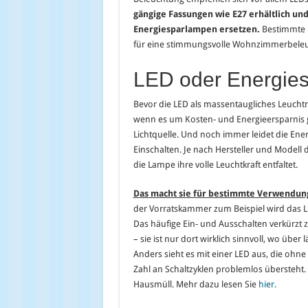
gängige Fassungen wie E27 erhältlich 
Energiesparlampen ersetzen.
Bestimmte M
für eine stimmungsvolle Wohnzimmerbele
LED oder Energie
Bevor die LED als massentaugliches Leuchtm
wenn es um Kosten- und Energieersparnis gi
Lichtquelle. Und noch immer leidet die E
Einschalten. Je nach Hersteller und Model
die Lampe ihre volle Leuchtkraft entfaltet.
Das macht sie für bestimmte Verwendun
der Vorratskammer zum Beispiel wird das Lic
Das häufige Ein- und Ausschalten verkürzt
– sie ist nur dort wirklich sinnvoll, wo übe
Anders sieht es mit einer LED aus, die ohne
Zahl an Schaltzyklen problemlos übersteh
Hausmüll. Mehr dazu lesen Sie
hier.