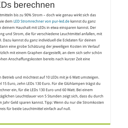
EDs berechnen
mitteln bis zu 90% Strom – doch wie genau wirkt sich das
 wie dem
LED Stromrechner von pur-led.de
kannst du ganz
in deinem Haushalt mit LEDs in etwa einsparen kannst. Der
ng und Strom, die für verschiedene Leuchtmittel anfallen, mit
 Dazu kannst du ganz individuell die Eckdaten für deinen
dann eine grobe Schätzung der jeweiligen Kosten im Verlauf
tzlich mit einem Graphen dargestellt, an dem sich sehr schön
 hohen Anschaffungskosten bereits nach kurzer Zeit eine
n Betrieb und möchtest auf 10 LEDs mit je 6 Watt umsteigen.
l 15 Euro, zehn LEDs 130 Euro. Für die Glühlampen trägst du
chner ein, für die LEDs 130 Euro und 60 Watt. Bei einem
äglichen Leuchtdauer von 5 Stunden zeigt sich, dass du durch
n Jahr Geld sparen kannst. Tipp: Wenn du nur die Stromkosten
eis für beide Leuchtmittel einfach auf null.