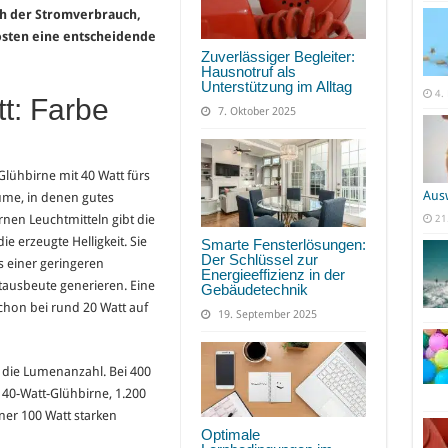
uch der Stromverbrauch,
osten eine entscheidende
Zuverlässiger Begleiter:
Hausnotruf als
Unterstützung im Alltag
4.
t: Farbe
7. Oktober 2025
Glühbirne mit 40 Watt fürs
Aus
ume, in denen gutes
nen Leuchtmitteln gibt die
21
e erzeugte Helligkeit. Sie
Smarte Fensterlösungen:
Der Schlüssel zur
s einer geringeren
Energieeffizienz in der
tausbeute generieren. Eine
Gebäudetechnik
chon bei rund 20 Watt auf
19. September 2025
st die Lumenanzahl. Bei 400
r 40-Watt-Glühbirne, 1.200
ner 100 Watt starken
Optimale