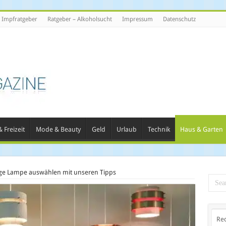
Impfratgeber
Ratgeber – Alkoholsucht
Impressum
Datenschutz
 Freizeit
Mode & Beauty
Geld
Urlaub
Technik
Haus & Garten
tige Lampe auswählen mit unseren Tipps
Re