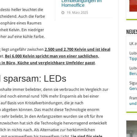
Lernbedingungen im
Homeoffice
desto heller leuchtet die
19. März 2025
tscheidend. Auch die Farbe
Atmosphäre eines Raumes
heit Kelvin. Ein niedriger
Neue
oher auf eine kühle Farbe.
LK
z
 liegt ungefähr zwischen
2.500 und 2.700 Kelvin und ist ideal
Lui
et.
Bei 6.000 Kelvin spricht man von einer sachlichen,
Tipp
 in Büro, Küche und vergleichbare Umfelder passt
.
Lui
Beru
nd sparsam: LEDs
Sigu
Ger
aushalte immer beliebter, denn sie verbraucht im Vergleich zur
sind noch einmal rund 10% mehr Ersparnis als bei einer
Fra
uf Basis von Kristallverbindungen, die je nach
und 
 abgeben können. Das macht diese Technologie enorm
 sehr beliebt. In den Anfangszeiten wurden sie oft für ihre
nzwischen hat sich die Technologie hervorragend entwickelt
ich in nichts nach. Als Alternative zur herkömmlichen
s mit warmweißem bis tagweißem Licht. S
ie sind für viele