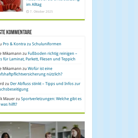
im Alltag
7. Oktober 2025
ste Kommentare
u
Pro & Kontra zu Schuluniformen
se Mikamann
zu
Fußboden richtig reinigen –
s für Laminat, Parkett, Fliesen und Teppich
se Mikamann
zu
Wofür ist eine
fshaftpflichtversicherung nützlich?
rd
zu
Der Abfluss stinkt – Tipps und Infos zur
uchsbeseitigung
nk Mauer
zu
Sportverletzungen: Welche gibt es
was hilft?