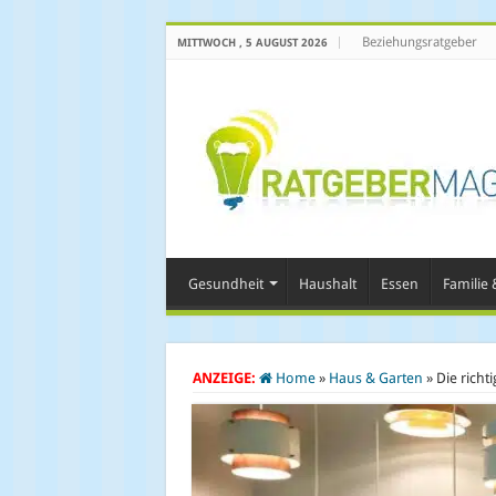
Beziehungsratgeber
MITTWOCH , 5 AUGUST 2026
Gesundheit
Haushalt
Essen
Familie &
ANZEIGE:
Home
»
Haus & Garten
»
Die rich