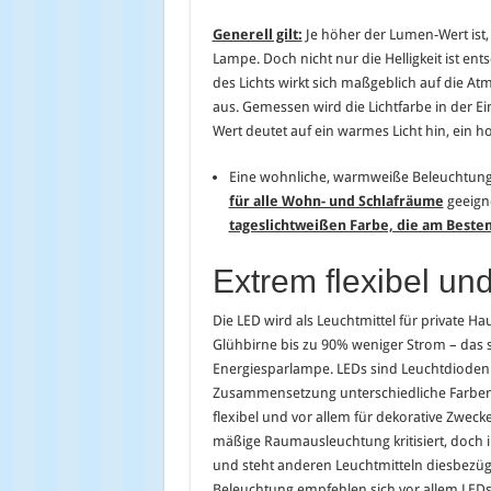
Generell gilt:
Je höher der Lumen-Wert ist, 
Lampe. Doch nicht nur die Helligkeit ist en
des Lichts wirkt sich maßgeblich auf die 
aus. Gemessen wird die Lichtfarbe in der Ein
Wert deutet auf ein warmes Licht hin, ein h
Eine wohnliche, warmweiße Beleuchtung
für alle Wohn- und Schlafräume
geeign
tageslichtweißen Farbe, die am Besten
Extrem flexibel u
Die LED wird als Leuchtmittel für private H
Glühbirne bis zu 90% weniger Strom – das 
Energiesparlampe. LEDs sind Leuchtdioden a
Zusammensetzung unterschiedliche Farben
flexibel und vor allem für dekorative Zwecke
mäßige Raumausleuchtung kritisiert, doch i
und steht anderen Leuchtmitteln diesbezügl
Beleuchtung empfehlen sich vor allem LED