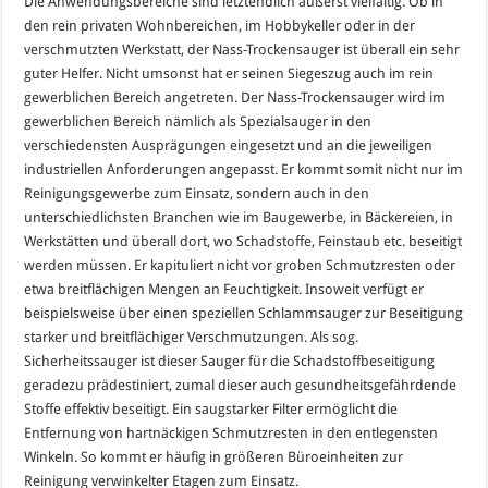
Die Anwendungsbereiche sind letztendlich äußerst vielfältig. Ob in
den rein privaten Wohnbereichen, im Hobbykeller oder in der
verschmutzten Werkstatt, der Nass-Trockensauger ist überall ein sehr
guter Helfer. Nicht umsonst hat er seinen Siegeszug auch im rein
gewerblichen Bereich angetreten. Der Nass-Trockensauger wird im
gewerblichen Bereich nämlich als Spezialsauger in den
verschiedensten Ausprägungen eingesetzt und an die jeweiligen
industriellen Anforderungen angepasst. Er kommt somit nicht nur im
Reinigungsgewerbe zum Einsatz, sondern auch in den
unterschiedlichsten Branchen wie im Baugewerbe, in Bäckereien, in
Werkstätten und überall dort, wo Schadstoffe, Feinstaub etc. beseitigt
werden müssen. Er kapituliert nicht vor groben Schmutzresten oder
etwa breitflächigen Mengen an Feuchtigkeit. Insoweit verfügt er
beispielsweise über einen speziellen Schlammsauger zur Beseitigung
starker und breitflächiger Verschmutzungen. Als sog.
Sicherheitssauger ist dieser Sauger für die Schadstoffbeseitigung
geradezu prädestiniert, zumal dieser auch gesundheitsgefährdende
Stoffe effektiv beseitigt. Ein saugstarker Filter ermöglicht die
Entfernung von hartnäckigen Schmutzresten in den entlegensten
Winkeln. So kommt er häufig in größeren Büroeinheiten zur
Reinigung verwinkelter Etagen zum Einsatz.