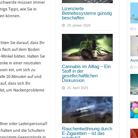
 Beschwerde müssen immer
Lizenzierte
ige Tipps, wie Sie in
Betriebssysteme günstig
ten können.
beschaffen
29. Januar 2026
4.
hten Sie darauf, dass Ihr
ten flach auf dem Boden
-Winkel bilden. Halten Sie
Aus
nke in einer neutralen
Cannabis im Alltag – Ein
21
sen ein, um sich zu
Stoff in der
gesellschaftlichen
alle 20 Minuten auf und
Diskussion
uf, dass sich Ihr
25. April 2025
det, um Nackenprobleme
Kellner oder Ladenpersonal?
Rauchentwöhnung durch
 halten und die Schultern
E-Zigaretten – ist das
g benötigte Gegenstände in
möglich?