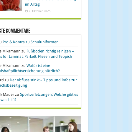
im Alltag
7. Oktober 2025
ste Kommentare
u
Pro & Kontra zu Schuluniformen
se Mikamann
zu
Fußboden richtig reinigen –
s für Laminat, Parkett, Fliesen und Teppich
se Mikamann
zu
Wofür ist eine
fshaftpflichtversicherung nützlich?
rd
zu
Der Abfluss stinkt – Tipps und Infos zur
uchsbeseitigung
nk Mauer
zu
Sportverletzungen: Welche gibt es
was hilft?