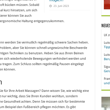
g oft bücken müssen. Sobald
23. Juni 2023
mal kurz hinsetzen, um sich
sierer können Sie auch
ne ergonomische Haltung entgegenzukommen.
Neue
LK
z
Dann werden Sie vermutlich regelmäßig schwere Sachen heben.
Lui
Tipp
in Problem, aber Sie können schnell ungewünschte Beschwerde
chtigen Techniken zu benutzen. Heben Sie aus Ihren Beinen
Lui
ten sich wiederholende Bewegungen verhindert werden und
Beru
u tragen. Zum Schluss sollten regelmäßig Pausen eingelegt
Sigu
hen können.
Ger
Fra
h
und 
Sie für Ihre Arbeit Massagen? Dann wissen Sie, wie wichtig eine
ht nur wichtig, dass Sie Ihren Kunden wohltun, sondern
liche Gesundheit achten. Denn Sie müssen sich für bestimmte
m Beispiel den Fußbereich pflegen möchten. Es gibt