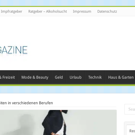
Impfratgeber
Ratgeber – Alkoholsucht
Impressum
Datenschutz
 Freizeit
Mode & Beauty
Geld
Urlaub
Technik
Haus & Garten
ten in verschiedenen Berufen
Re