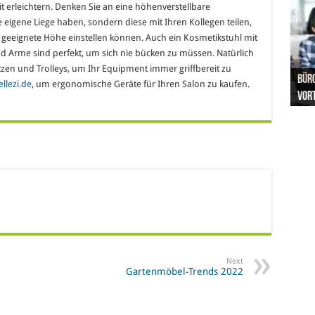
t erleichtern. Denken Sie an eine höhenverstellbare
e eigene Liege haben, sondern diese mit Ihren Kollegen teilen,
Sie geeignete Höhe einstellen können. Auch ein Kosmetikstuhl mit
d Arme sind perfekt, um sich nie bücken zu müssen. Natürlich
zen und Trolleys, um Ihr Equipment immer griffbereit zu
Hand
Nach
Büro
Pro 
Synt
ellezi.de
, um ergonomische Geräte für Ihren Salon zu kaufen.
und
Gel
Vort
Pfl
Pol
Next
Gartenmöbel-Trends 2022