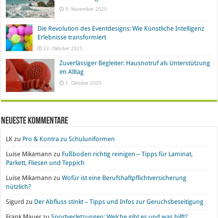
9. November 2025
Die Revolution des Eventdesigns: Wie Künstliche Intelligenz
Erlebnisse transformiert
22. Oktober 2025
Zuverlässiger Begleiter: Hausnotruf als Unterstützung
im Alltag
7. Oktober 2025
Neueste Kommentare
LK
zu
Pro & Kontra zu Schuluniformen
Luise Mikamann
zu
Fußboden richtig reinigen – Tipps für Laminat,
Parkett, Fliesen und Teppich
Luise Mikamann
zu
Wofür ist eine Berufshaftpflichtversicherung
nützlich?
Sigurd
zu
Der Abfluss stinkt – Tipps und Infos zur Geruchsbeseitigung
Frank Mauer
zu
Sportverletzungen: Welche gibt es und was hilft?