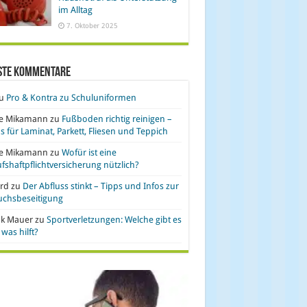
im Alltag
7. Oktober 2025
ste Kommentare
u
Pro & Kontra zu Schuluniformen
se Mikamann
zu
Fußboden richtig reinigen –
s für Laminat, Parkett, Fliesen und Teppich
se Mikamann
zu
Wofür ist eine
fshaftpflichtversicherung nützlich?
rd
zu
Der Abfluss stinkt – Tipps und Infos zur
uchsbeseitigung
nk Mauer
zu
Sportverletzungen: Welche gibt es
was hilft?