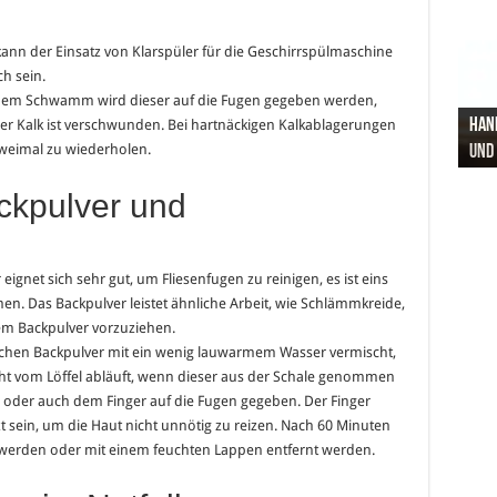
kann der Einsatz von Klarspüler für die Geschirrspülmaschine
ch sein.
inem Schwamm wird dieser auf die Fugen gegeben werden,
Hand
Nach
Büro
Pro 
Synt
er Kalk ist verschwunden. Bei hartnäckigen Kalkablagerungen
zweimal zu wiederholen.
und
Gel
Vort
Pfl
Pol
ckpulver und
ignet sich sehr gut, um Fliesenfugen zu reinigen, es ist eins
men. Das Backpulver leistet ähnliche Arbeit, wie Schlämmkreide,
em Backpulver vorzuziehen.
chen Backpulver mit ein wenig lauwarmem Wasser vermischt,
nicht vom Löffel abläuft, wenn dieser aus der Schale genommen
oder auch dem Finger auf die Fugen gegeben. Der Finger
 sein, um die Haut nicht unnötig zu reizen. Nach 60 Minuten
 werden oder mit einem feuchten Lappen entfernt werden.