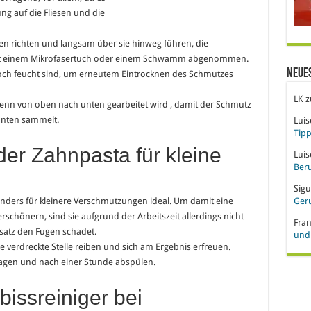
ung auf die Fliesen und die
en richten und langsam über sie hinweg führen, die
t einem Mikrofasertuch oder einem Schwamm abgenommen.
Neue
noch feucht sind, um erneutem Eintrocknen des Schmutzes
LK
z
enn von oben nach unten gearbeitet wird , damit der Schmutz
nten sammelt.
Lui
Tipp
er Zahnpasta für kleine
Lui
Beru
Sigu
nders für kleinere Verschmutzungen ideal. Um damit eine
Ger
hönern, sind sie aufgrund der Arbeitszeit allerdings nicht
Fra
nsatz den Fugen schadet.
und 
e verdreckte Stelle reiben und sich am Ergebnis erfreuen.
ragen und nach einer Stunde abspülen.
bissreiniger bei