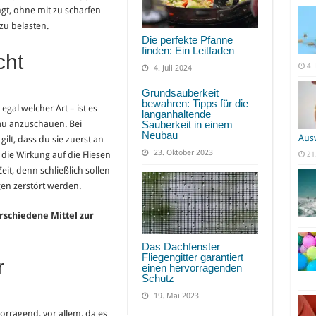
ngt, ohne mit zu scharfen
zu belasten.
Die perfekte Pfanne
finden: Ein Leitfaden
cht
4.
4. Juli 2024
Grundsauberkeit
bewahren: Tipps für die
gal welcher Art – ist es
langanhaltende
Sauberkeit in einem
nau anzuschauen. Bei
Neubau
Aus
lt, dass du sie zuerst an
23. Oktober 2023
m die Wirkung auf die Fliesen
21
t, denn schließlich sollen
en zerstört werden.
rschiedene Mittel zur
Das Dachfenster
Fliegengitter garantiert
r
einen hervorragenden
Schutz
19. Mai 2023
orragend, vor allem, da es