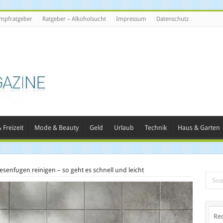
mpfratgeber
Ratgeber – Alkoholsucht
Impressum
Datenschutz
 Freizeit
Mode & Beauty
Geld
Urlaub
Technik
Haus & Garten
iesenfugen reinigen – so geht es schnell und leicht
Re