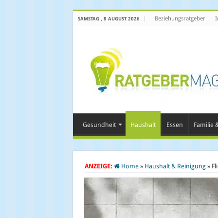
Beziehungsratgeber
I
SAMSTAG , 8 AUGUST 2026
Gesundheit
Haushalt
Essen
Familie &
ANZEIGE:
Home
»
Haushalt & Reinigung
»
Fl