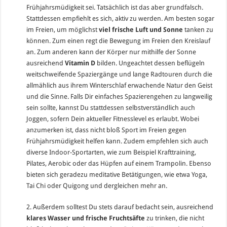
Frühjahrsmüdigkeit sei. Tatsächlich ist das aber grundfalsch.
Stattdessen empfiehlt es sich, aktiv zu werden. Am besten sogar
im Freien, um möglichst
viel frische Luft und Sonne
tanken zu
können. Zum einen regt die Bewegung im Freien den Kreislauf
an. Zum anderen kann der Körper nur mithilfe der Sonne
ausreichend
Vitamin D
bilden. Ungeachtet dessen beflügeln
weitschweifende Spaziergänge und lange Radtouren durch die
allmählich aus ihrem Winterschlaf erwachende Natur den Geist
und die Sinne. Falls Dir einfaches Spazierengehen zu langweilig
sein sollte, kannst Du stattdessen selbstverständlich auch
Joggen, sofern Dein aktueller Fitnesslevel es erlaubt. Wobei
anzumerken ist, dass nicht bloß Sport im Freien gegen
Frühjahrsmüdigkeit helfen kann. Zudem empfehlen sich auch
diverse Indoor-Sportarten, wie zum Beispiel Krafttraining,
Pilates, Aerobic oder das Hüpfen auf einem Trampolin. Ebenso
bieten sich geradezu meditative Betätigungen, wie etwa Yoga,
Tai Chi oder Quigong und dergleichen mehr an.
2. Außerdem solltest Du stets darauf bedacht sein, ausreichend
klares Wasser und frische Fruchtsäfte
zu trinken, die nicht