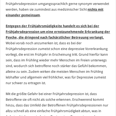
Frühjahrsdepression umgangssprachlich gerne synonym verwendet
werden, haben sie zumindest aus medizinischer Sicht
nichts mit
einander gemeinsam
.
Entgegen der Frühjahrsmüdigkeite handelt es sich bei der
Frühjahrsdepression um eine ernstzunehmende Erkrankung der
Psyche, die dringend nach fachärztlicher Betreuung verlangt.
Wobei vorab noch anzumerken ist, dass es bei der
Frühjahrsdepression zumeist schon eine depressive Vorerkrankung
vorliegt, die erst im Frühjahr in Erscheinung tritt. Grund hierfür kann
sein, dass im Frühling wieder mehr Menschen im Freien unterwegs
sind, wodurch sich betroffene noch stärker das Gefühl bekommen,
alleine zu sein. Zudem wirken die meisten Menschen im Frühling
lebhafter und allgemein viel fröhlicher, was für Depressive zumeist
nur schwer zu ertragen ist.
Mit die größte Gefahr bei einer Frühjahrsdepression ist, dass
Betroffene sie oft nicht als solche erkennen. Erschwerend kommt
hinzu, dass das Umfeld der Betroffenen Frühjahrsdepressionen nur
allzu schnell als eine einfache Frühjahrsmüdigkeit abtun, was in