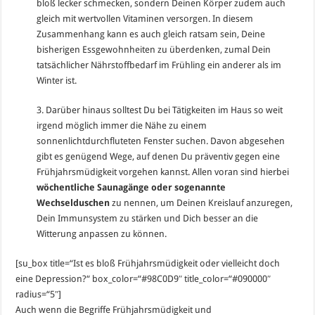
bloß lecker schmecken, sondern Deinen Körper zudem auch
gleich mit wertvollen Vitaminen versorgen. In diesem
Zusammenhang kann es auch gleich ratsam sein, Deine
bisherigen Essgewohnheiten zu überdenken, zumal Dein
tatsächlicher Nährstoffbedarf im Frühling ein anderer als im
Winter ist.
3. Darüber hinaus solltest Du bei Tätigkeiten im Haus so weit
irgend möglich immer die Nähe zu einem
sonnenlichtdurchfluteten Fenster suchen. Davon abgesehen
gibt es genügend Wege, auf denen Du präventiv gegen eine
Frühjahrsmüdigkeit vorgehen kannst. Allen voran sind hierbei
wöchentliche Saunagänge oder sogenannte
Wechselduschen
zu nennen, um Deinen Kreislauf anzuregen,
Dein Immunsystem zu stärken und Dich besser an die
Witterung anpassen zu können.
[su_box title=“Ist es bloß Frühjahrsmüdigkeit oder vielleicht doch
eine Depression?“ box_color=“#98C0D9″ title_color=“#090000″
radius=“5″]
Auch wenn die Begriffe Frühjahrsmüdigkeit und