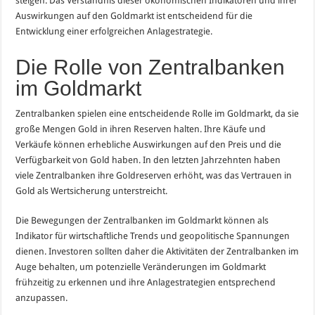
steigen. Das Verständnis dieser ökonomischen Indikatoren und ihrer
Auswirkungen auf den Goldmarkt ist entscheidend für die
Entwicklung einer erfolgreichen Anlagestrategie.
Die Rolle von Zentralbanken
im Goldmarkt
Zentralbanken spielen eine entscheidende Rolle im Goldmarkt, da sie
große Mengen Gold in ihren Reserven halten. Ihre Käufe und
Verkäufe können erhebliche Auswirkungen auf den Preis und die
Verfügbarkeit von Gold haben. In den letzten Jahrzehnten haben
viele Zentralbanken ihre Goldreserven erhöht, was das Vertrauen in
Gold als Wertsicherung unterstreicht.
Die Bewegungen der Zentralbanken im Goldmarkt können als
Indikator für wirtschaftliche Trends und geopolitische Spannungen
dienen. Investoren sollten daher die Aktivitäten der Zentralbanken im
Auge behalten, um potenzielle Veränderungen im Goldmarkt
frühzeitig zu erkennen und ihre Anlagestrategien entsprechend
anzupassen.