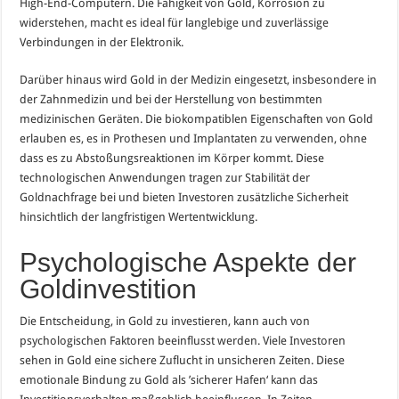
High-End-Computern. Die Fähigkeit von Gold, Korrosion zu
widerstehen, macht es ideal für langlebige und zuverlässige
Verbindungen in der Elektronik.
Darüber hinaus wird Gold in der Medizin eingesetzt, insbesondere in
der Zahnmedizin und bei der Herstellung von bestimmten
medizinischen Geräten. Die biokompatiblen Eigenschaften von Gold
erlauben es, es in Prothesen und Implantaten zu verwenden, ohne
dass es zu Abstoßungsreaktionen im Körper kommt. Diese
technologischen Anwendungen tragen zur Stabilität der
Goldnachfrage bei und bieten Investoren zusätzliche Sicherheit
hinsichtlich der langfristigen Wertentwicklung.
Psychologische Aspekte der
Goldinvestition
Die Entscheidung, in Gold zu investieren, kann auch von
psychologischen Faktoren beeinflusst werden. Viele Investoren
sehen in Gold eine sichere Zuflucht in unsicheren Zeiten. Diese
emotionale Bindung zu Gold als ’sicherer Hafen‘ kann das