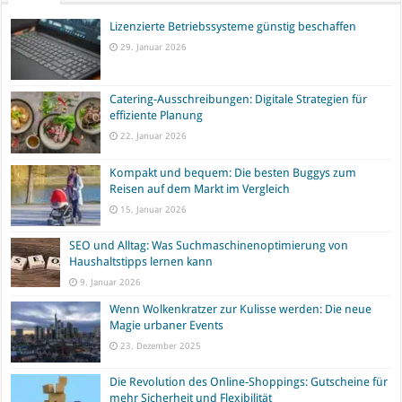
Lizenzierte Betriebssysteme günstig beschaffen
29. Januar 2026
Catering-Ausschreibungen: Digitale Strategien für
effiziente Planung
22. Januar 2026
Kompakt und bequem: Die besten Buggys zum
Reisen auf dem Markt im Vergleich
15. Januar 2026
SEO und Alltag: Was Suchmaschinenoptimierung von
Haushaltstipps lernen kann
9. Januar 2026
Wenn Wolkenkratzer zur Kulisse werden: Die neue
Magie urbaner Events
23. Dezember 2025
Die Revolution des Online-Shoppings: Gutscheine für
mehr Sicherheit und Flexibilität