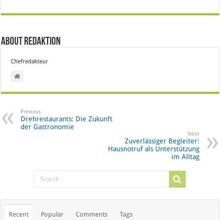
About Redaktion
Chefredakteur
Previous
Drehrestaurants: Die Zukunft
der Gastronomie
Next
Zuverlässiger Begleiter:
Hausnotruf als Unterstützung
im Alltag
Recent
Popular
Comments
Tags