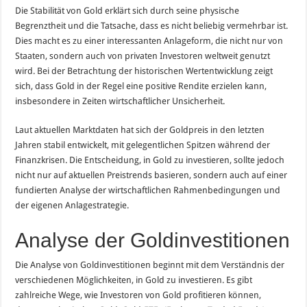
Die Stabilität von Gold erklärt sich durch seine physische
Begrenztheit und die Tatsache, dass es nicht beliebig vermehrbar ist.
Dies macht es zu einer interessanten Anlageform, die nicht nur von
Staaten, sondern auch von privaten Investoren weltweit genutzt
wird. Bei der Betrachtung der historischen Wertentwicklung zeigt
sich, dass Gold in der Regel eine positive Rendite erzielen kann,
insbesondere in Zeiten wirtschaftlicher Unsicherheit.
Laut aktuellen Marktdaten hat sich der Goldpreis in den letzten
Jahren stabil entwickelt, mit gelegentlichen Spitzen während der
Finanzkrisen. Die Entscheidung, in Gold zu investieren, sollte jedoch
nicht nur auf aktuellen Preistrends basieren, sondern auch auf einer
fundierten Analyse der wirtschaftlichen Rahmenbedingungen und
der eigenen Anlagestrategie.
Analyse der Goldinvestitionen
Die Analyse von Goldinvestitionen beginnt mit dem Verständnis der
verschiedenen Möglichkeiten, in Gold zu investieren. Es gibt
zahlreiche Wege, wie Investoren von Gold profitieren können,