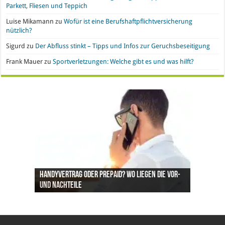
Parkett, Fliesen und Teppich
Luise Mikamann
zu
Wofür ist eine Berufshaftpflichtversicherung
nützlich?
Sigurd
zu
Der Abfluss stinkt – Tipps und Infos zur Geruchsbeseitigung
Frank Mauer
zu
Sportverletzungen: Welche gibt es und was hilft?
Handyvertrag oder Prepaid? Wo liegen die Vor-
Nachgefragt: Ist Gold eine geeignete
Büroeinrichtung und IT leasen: Hier liegen die
Pro & Kontra – künstliche Pflanzen vs. echte
Synthetische Kleidung – Vor- und Nachteile von
und Nachteile
Geldanlage?
Vorteile
Pflanzen
Polyesterstoff