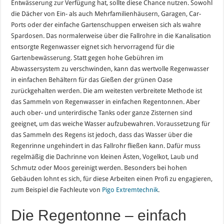
Entwässerung zur Verfügung hat, sollte diese Chance nutzen. Sowohl
die Dächer von Ein- als auch Mehrfamilienhäusern, Garagen, Car-
Ports oder der einfache Gartenschuppen erweisen sich als wahre
Spardosen. Das normalerweise über die Fallrohre in die Kanalisation
entsorgte Regenwasser eignet sich hervorragend für die
Gartenbewässerung. Statt gegen hohe Gebühren im
Abwassersystem zu verschwinden, kann das wertvolle Regenwasser
in einfachen Behältern für das Gießen der grünen Oase
zurückgehalten werden. Die am weitesten verbreitete Methode ist
das Sammeln von Regenwasser in einfachen Regentonnen. Aber
auch ober- und unterirdische Tanks oder ganze Zisternen sind
geeignet, um das weiche Wasser aufzubewahren. Voraussetzung für
das Sammeln des Regens ist jedoch, dass das Wasser über die
Regenrinne ungehindert in das Fallrohr fließen kann. Dafür muss
regelmäßig die Dachrinne von kleinen Ästen, Vogelkot, Laub und
Schmutz oder Moos gereinigt werden. Besonders bei hohen
Gebäuden lohnt es sich, für diese Arbeiten einen Profi zu engagieren,
zum Beispiel die Fachleute von
Pigo Extremtechnik
.
Die Regentonne – einfach