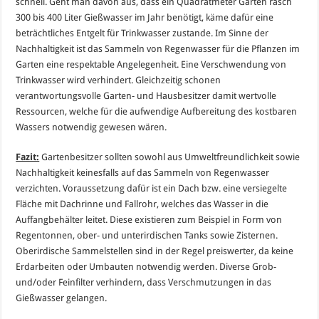
schnell. Geht man davon aus, dass ein Quadratmeter Garten rasch
300 bis 400 Liter Gießwasser im Jahr benötigt, käme dafür eine
beträchtliches Entgelt für Trinkwasser zustande. Im Sinne der
Nachhaltigkeit ist das Sammeln von Regenwasser für die Pflanzen im
Garten eine respektable Angelegenheit. Eine Verschwendung von
Trinkwasser wird verhindert. Gleichzeitig schonen
verantwortungsvolle Garten- und Hausbesitzer damit wertvolle
Ressourcen, welche für die aufwendige Aufbereitung des kostbaren
Wassers notwendig gewesen wären.
Fazit:
Gartenbesitzer sollten sowohl aus Umweltfreundlichkeit sowie
Nachhaltigkeit keinesfalls auf das Sammeln von Regenwasser
verzichten. Voraussetzung dafür ist ein Dach bzw. eine versiegelte
Fläche mit Dachrinne und Fallrohr, welches das Wasser in die
Auffangbehälter leitet. Diese existieren zum Beispiel in Form von
Regentonnen, ober- und unterirdischen Tanks sowie Zisternen.
Oberirdische Sammelstellen sind in der Regel preiswerter, da keine
Erdarbeiten oder Umbauten notwendig werden. Diverse Grob-
und/oder Feinfilter verhindern, dass Verschmutzungen in das
Gießwasser gelangen.