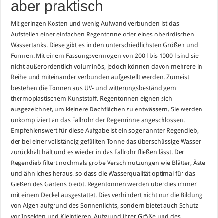
aber praktisch
Mit geringen Kosten und wenig Aufwand verbunden ist das
Aufstellen einer einfachen Regentonne oder eines oberirdischen
Wassertanks. Diese gibt es in den unterschiedlichsten Größen und
Formen. Mit einem Fassungsvermögen von 200 l bis 1000 l sind sie
nicht außerordentlich voluminös, jedoch können davon mehrere in
Reihe und miteinander verbunden aufgestellt werden. Zumeist
bestehen die Tonnen aus UV- und witterungsbeständigem
thermoplastischem Kunststoff. Regentonnen eignen sich
ausgezeichnet, um kleinere Dachflächen zu entwässern. Sie werden
unkompliziert an das Fallrohr der Regenrinne angeschlossen.
Empfehlenswert für diese Aufgabe ist ein sogenannter Regendieb,
der bei einer vollständig gefüllten Tonne das überschüssige Wasser
zurückhält hält und es wieder in das Fallrohr fließen lässt. Der
Regendieb filtert nochmals grobe Verschmutzungen wie Blätter, Äste
und ähnliches heraus, so dass die Wasserqualität optimal für das
Gießen des Gartens bleibt. Regentonnen werden überdies immer
mit einem Deckel ausgestattet. Dies verhindert nicht nur die Bildung
von Algen aufgrund des Sonnenlichts, sondern bietet auch Schutz
vor Insekten und Kleintieren. Aufgrund ihrer Größe und des