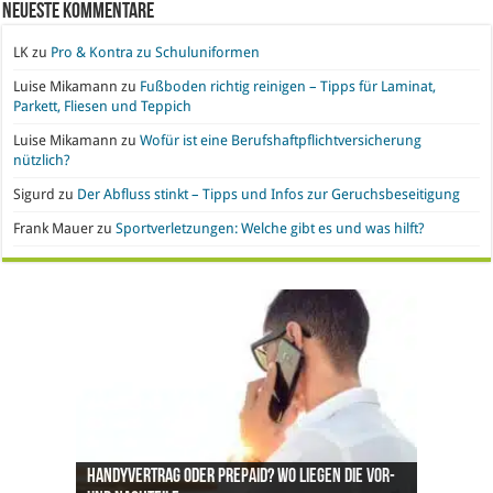
Neueste Kommentare
LK
zu
Pro & Kontra zu Schuluniformen
Luise Mikamann
zu
Fußboden richtig reinigen – Tipps für Laminat,
Parkett, Fliesen und Teppich
Luise Mikamann
zu
Wofür ist eine Berufshaftpflichtversicherung
nützlich?
Sigurd
zu
Der Abfluss stinkt – Tipps und Infos zur Geruchsbeseitigung
Frank Mauer
zu
Sportverletzungen: Welche gibt es und was hilft?
Handyvertrag oder Prepaid? Wo liegen die Vor-
Nachgefragt: Ist Gold eine geeignete
Büroeinrichtung und IT leasen: Hier liegen die
Pro & Kontra – künstliche Pflanzen vs. echte
Synthetische Kleidung – Vor- und Nachteile von