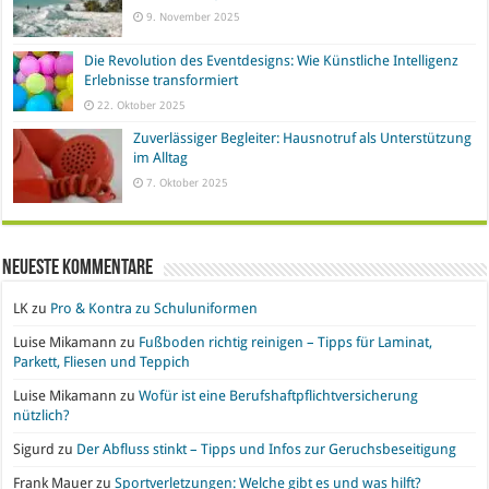
9. November 2025
Die Revolution des Eventdesigns: Wie Künstliche Intelligenz
Erlebnisse transformiert
22. Oktober 2025
Zuverlässiger Begleiter: Hausnotruf als Unterstützung
im Alltag
7. Oktober 2025
Neueste Kommentare
LK
zu
Pro & Kontra zu Schuluniformen
Luise Mikamann
zu
Fußboden richtig reinigen – Tipps für Laminat,
Parkett, Fliesen und Teppich
Luise Mikamann
zu
Wofür ist eine Berufshaftpflichtversicherung
nützlich?
Sigurd
zu
Der Abfluss stinkt – Tipps und Infos zur Geruchsbeseitigung
Frank Mauer
zu
Sportverletzungen: Welche gibt es und was hilft?