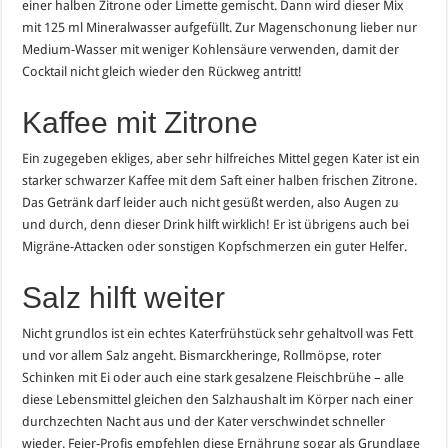
einer halben Zitrone oder Limette gemischt. Dann wird dieser Mix
mit 125 ml Mineralwasser aufgefüllt. Zur Magenschonung lieber nur
Medium-Wasser mit weniger Kohlensäure verwenden, damit der
Cocktail nicht gleich wieder den Rückweg antritt!
Kaffee mit Zitrone
Ein zugegeben ekliges, aber sehr hilfreiches Mittel gegen Kater ist ein
starker schwarzer Kaffee mit dem Saft einer halben frischen Zitrone.
Das Getränk darf leider auch nicht gesüßt werden, also Augen zu
und durch, denn dieser Drink hilft wirklich! Er ist übrigens auch bei
Migräne-Attacken oder sonstigen Kopfschmerzen ein guter Helfer.
Salz hilft weiter
Nicht grundlos ist ein echtes Katerfrühstück sehr gehaltvoll was Fett
und vor allem Salz angeht. Bismarckheringe, Rollmöpse, roter
Schinken mit Ei oder auch eine stark gesalzene Fleischbrühe – alle
diese Lebensmittel gleichen den Salzhaushalt im Körper nach einer
durchzechten Nacht aus und der Kater verschwindet schneller
wieder. Feier-Profis empfehlen diese Ernährung sogar als Grundlage