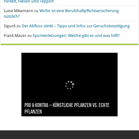
Parkett, Fliesen und Teppich
Luise Mikamann
zu
Wofür ist eine Berufshaftpflichtversicherung
nützlich?
Sigurd
zu
Der Abfluss stinkt – Tipps und Infos zur Geruchsbeseitigung
Frank Mauer
zu
Sportverletzungen: Welche gibt es und was hilft?
Handyvertrag oder Prepaid? Wo liegen die Vor-
Nachgefragt: Ist Gold eine geeignete
Büroeinrichtung und IT leasen: Hier liegen die
Pro & Kontra – künstliche Pflanzen vs. echte
Synthetische Kleidung – Vor- und Nachteile von
und Nachteile
Geldanlage?
Vorteile
Pflanzen
Polyesterstoff