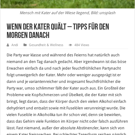
Mensch mit Kater auf der Wiese liegend, Bild: unsplash
Wenn der Kater quält – Tipps für den
Morgen danach
Andi
Gesundheit & Wellness
484 Views
Die Party war klasse und während des Feierns hat natürlich auch
niemand an den Tag danach gedacht. Aber irgendwann ist das böse
Erwachen einfach da und nach jeder feuchtfröhlichen Partynacht
folgt unweigerlich der Kater. Mehr oder weniger ausgeprägt ist er
dann und je variantenreicher und insgesamt feuchtfröhlicher die
Party war, umso schlimmer fällt der Kater auch aus. Ein Großteil der
Probleme wie Kopfschmerzen und Übelkeit, die der Kater mit sich
bringt, liegt daran, dass der Körper durch den vielen Alkohol einfach
dehydriert und entsalzt sowie mit Fuselölen verunreinigt wurde. Die
vielen Fuselöle in Alkoholika tun ihr schon viel, denn sie bewirken,
dass das Gehirn viele Funktion im Körper nicht oder falsch ausführen
lässt. Fast niemand, außer der absolute Abstinenzler, kann sich von
einem Kater freisprechen. Bei schlechter Tagesform reichen nämlich