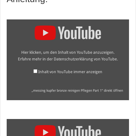
„messing
kupfer
bronze
reinigen
Pflegen
Part
1“
Hier klicken, um den Inhalt von YouTube anzuzeigen.
von
YouTube
Erfahre mehr in der
Datenschutzerklärung von YouTube
.
anzeigen
Inhalt von YouTube immer anzeigen
„messing kupfer bronze reinigen Pflegen Part 1“ direkt öffnen
„messing
kupfer
bronze
reinigen