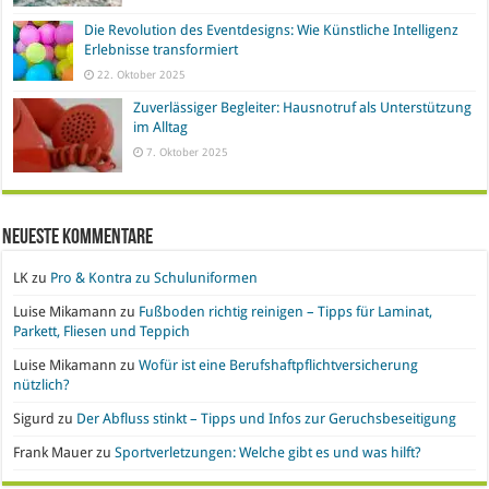
Die Revolution des Eventdesigns: Wie Künstliche Intelligenz
Erlebnisse transformiert
22. Oktober 2025
Zuverlässiger Begleiter: Hausnotruf als Unterstützung
im Alltag
7. Oktober 2025
Neueste Kommentare
LK
zu
Pro & Kontra zu Schuluniformen
Luise Mikamann
zu
Fußboden richtig reinigen – Tipps für Laminat,
Parkett, Fliesen und Teppich
Luise Mikamann
zu
Wofür ist eine Berufshaftpflichtversicherung
nützlich?
Sigurd
zu
Der Abfluss stinkt – Tipps und Infos zur Geruchsbeseitigung
Frank Mauer
zu
Sportverletzungen: Welche gibt es und was hilft?