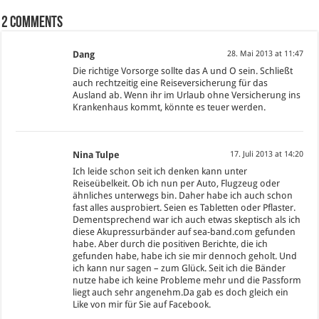
2 comments
Dang
28. Mai 2013 at 11:47
Die richtige Vorsorge sollte das A und O sein. Schließt
auch rechtzeitig eine Reiseversicherung für das
Ausland ab. Wenn ihr im Urlaub ohne Versicherung ins
Krankenhaus kommt, könnte es teuer werden.
Nina Tulpe
17. Juli 2013 at 14:20
Ich leide schon seit ich denken kann unter
Reiseübelkeit. Ob ich nun per Auto, Flugzeug oder
ähnliches unterwegs bin. Daher habe ich auch schon
fast alles ausprobiert. Seien es Tabletten oder Pflaster.
Dementsprechend war ich auch etwas skeptisch als ich
diese Akupressurbänder auf sea-band.com gefunden
habe. Aber durch die positiven Berichte, die ich
gefunden habe, habe ich sie mir dennoch geholt. Und
ich kann nur sagen – zum Glück. Seit ich die Bänder
nutze habe ich keine Probleme mehr und die Passform
liegt auch sehr angenehm.Da gab es doch gleich ein
Like von mir für Sie auf Facebook.