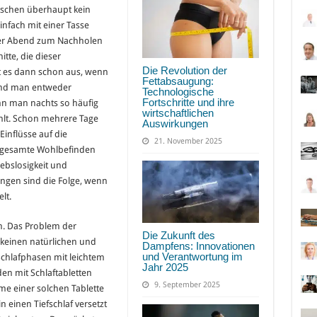
enschen überhaupt kein
infach mit einer Tasse
rzer Abend zum Nachholen
tte, die dieser
Die Revolution der
ut es dann schon aus, wenn
Fettabsaugung:
 und man entweder
Technologische
Fortschritte und ihre
nn man nachts so häufig
wirtschaftlichen
ühlt. Schon mehrere Tage
Auswirkungen
inflüsse auf die
21. November 2025
 gesamte Wohlbefinden
ebslosigkeit und
ngen sind die Folge, wenn
lt.
ln. Das Problem der
Die Zukunft des
t keinen natürlichen und
Dampfens: Innovationen
und Verantwortung im
Schlafphasen mit leichtem
Jahr 2025
n mit Schlaftabletten
9. September 2025
e einer solchen Tablette
in einen Tiefschlaf versetzt