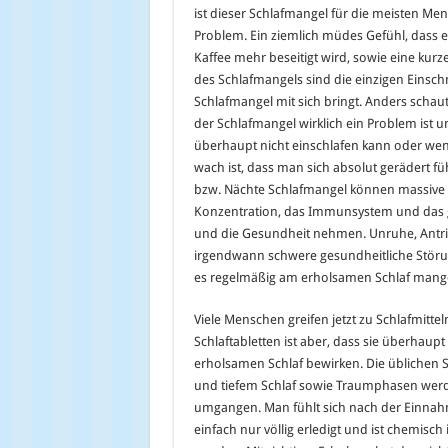
ist dieser Schlafmangel für die meisten M
Problem. Ein ziemlich müdes Gefühl, dass e
Kaffee mehr beseitigt wird, sowie eine ku
des Schlafmangels sind die einzigen Einschni
Schlafmangel mit sich bringt. Anders scha
der Schlafmangel wirklich ein Problem ist
überhaupt nicht einschlafen kann oder we
wach ist, dass man sich absolut gerädert f
bzw. Nächte Schlafmangel können massive E
Konzentration, das Immunsystem und das
und die Gesundheit nehmen. Unruhe, Antri
irgendwann schwere gesundheitliche Störu
es regelmäßig am erholsamen Schlaf mange
Viele Menschen greifen jetzt zu Schlafmitte
Schlaftabletten ist aber, dass sie überhaup
erholsamen Schlaf bewirken. Die üblichen 
und tiefem Schlaf sowie Traumphasen werde
umgangen. Man fühlt sich nach der Einnahm
einfach nur völlig erledigt und ist chemisch 