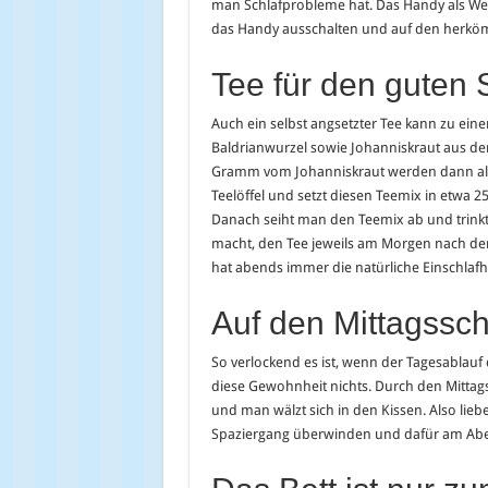
man Schlafprobleme hat. Das Handy als Weck
das Handy ausschalten und auf den herköm
Tee für den guten 
Auch ein selbst angsetzter Tee kann zu ei
Baldrianwurzel sowie Johanniskraut aus de
Gramm vom Johanniskraut werden dann als
Teelöffel und setzt diesen Teemix in etwa 25
Danach seiht man den Teemix ab und trink
macht, den Tee jeweils am Morgen nach dem
hat abends immer die natürliche Einschlafhi
Auf den Mittagssch
So verlockend es ist, wenn der Tagesablauf 
diese Gewohnheit nichts. Durch den Mittags
und man wälzt sich in den Kissen. Also lie
Spaziergang überwinden und dafür am Abend