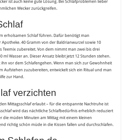
er ist auch keine gute Lösung. Bei Schlafproblemen lieber
mlichen Wecker zurückgreifen.
Schlaf
nem erholsamen Schlaf führen. Dafür benötigt man
r Apotheke. 40 Gramm von der Baldrianwurzel sowie 10
 Teemix zubereitet. Von dem nimmt man zwei bis drei
0 ml Wasser an. Dieser Ansatz bleibt jetzt 12 Stunden stehen.
t ihn vor dem Schlafengehen. Wenn man sich zur Gewohnheit
 Aufstehen zuzubereiten, entwickelt sich ein Ritual und man
lfe zur Hand.
laf verzichten
den Mittagsschlaf erlaubt – für die entspannte Nachtruhe ist
schlaf wird das nächtliche Schlafbedürfnis erheblich reduziert
ber die müden Minuten am Mittag mit einem kleinen
 richtig schön müde in die Kissen fallen und durchschlafen.