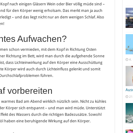
Kopf nach einigen Gläsern Wein oder Bier völlig müde sind –
 und für den Körper wenig erholsam. Das merkt man ja auch
erledigt – und das liegt nicht nur an dem wenigen Schlaf. Also
en!
htes Aufwachen?
emen schon vermieden, mit dem Kopf in Richtung Osten
licher Richtung im Bett, wird man durch die aufgehende Sonne
4.
 ist, dass Lichteinwirkung auf den Körper eine Ausschüttung
 Körper wird auch durch Lichteinfluss gelenkt und somit
 Durchschlafproblemen führen.
af vorbereiten
Aus
21
in warmes Bad am Abend wirklich nützlich sein. Nicht zu kühles
der Körper sich entspannt – und man wird müde. Unterstützt
ekt des Wassers durch die richtigen Badezusätze. Sowohl
nöl haben eine beruhigende Wirkung auf den Körper.