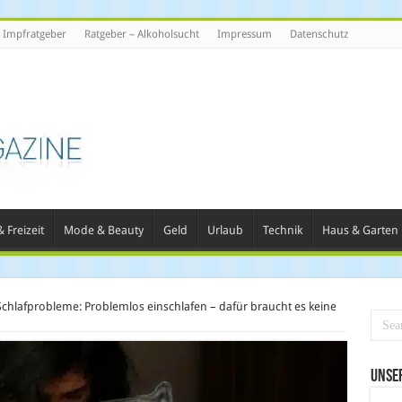
Impfratgeber
Ratgeber – Alkoholsucht
Impressum
Datenschutz
 Freizeit
Mode & Beauty
Geld
Urlaub
Technik
Haus & Garten
Schlafprobleme: Problemlos einschlafen – dafür braucht es keine
Unse