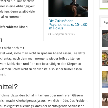
 viel zu tun. Das nächste
nell in eine Abhängigkeit
etten, denn es gibt viele
chlaf zu kommen.
Die Zukunft der
Re
Psychotherapie: 1S-LSD
lafprobleme lösen:
im Fokus
6. September 2025
n
it nicht noch mit
et wird, sollte man nicht zu spät am Abend essen. Die letzte
Wochentag, nach dem man morgens wieder früh aufstehen
hwere Mahlzeiten und Rohkost beschäftigen den Körper so
lsamen Schlaf nicht zu denken ist. Also lieber früher essen
men.
ittel?
chmal dazu, den Schlaf mit einem oder mehreren Gläsern
tzlich macht Alkoholgenuss ja auch wirklich müde. Das Problem,
uss ergibt ist allerdings, dass der nachfolgende Schlaf sehr