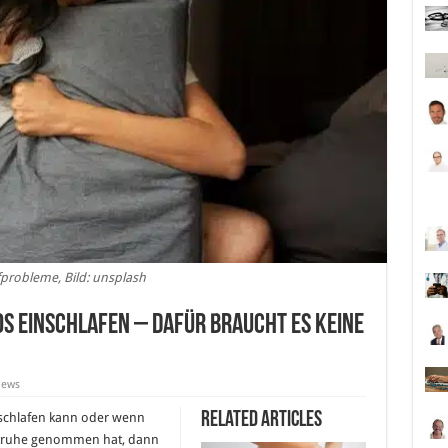
fprobleme, Bild: unsplash
s einschlafen – dafür braucht es keine
iews
Related Articles
schlafen kann oder wenn
achtruhe genommen hat, dann