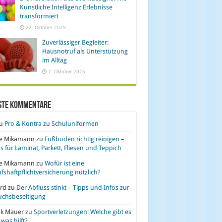
Künstliche Intelligenz Erlebnisse
transformiert
22. Oktober 2025
Zuverlässiger Begleiter:
Hausnotruf als Unterstützung
im Alltag
7. Oktober 2025
ste Kommentare
u
Pro & Kontra zu Schuluniformen
se Mikamann
zu
Fußboden richtig reinigen –
s für Laminat, Parkett, Fliesen und Teppich
se Mikamann
zu
Wofür ist eine
fshaftpflichtversicherung nützlich?
rd
zu
Der Abfluss stinkt – Tipps und Infos zur
uchsbeseitigung
nk Mauer
zu
Sportverletzungen: Welche gibt es
was hilft?