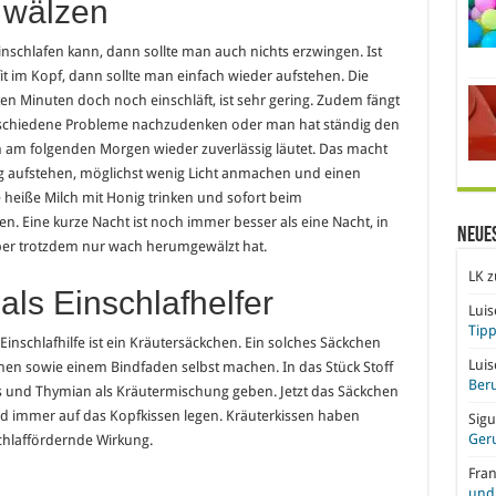
 wälzen
schlafen kann, dann sollte man auch nichts erzwingen. Ist
 im Kopf, dann sollte man einfach wieder aufstehen. Die
en Minuten doch noch einschläft, ist sehr gering. Zudem fängt
verschiedene Probleme nachzudenken oder man hat ständig den
 am folgenden Morgen wieder zuverlässig läutet. Das macht
hig aufstehen, möglichst wenig Licht anmachen und einen
heiße Milch mit Honig trinken und sofort beim
n. Eine kurze Nacht ist noch immer besser als eine Nacht, in
Neue
aber trotzdem nur wach herumgewälzt hat.
LK
z
als Einschlafhelfer
Lui
Tipp
schlafhilfe ist ein Kräutersäckchen. Ein solches Säckchen
Lui
en sowie einem Bindfaden selbst machen. In das Stück Stoff
Beru
is und Thymian als Kräutermischung geben. Jetzt das Säckchen
nd immer auf das Kopfkissen legen. Kräuterkissen haben
Sigu
Ger
hlaffördernde Wirkung.
Fra
und 