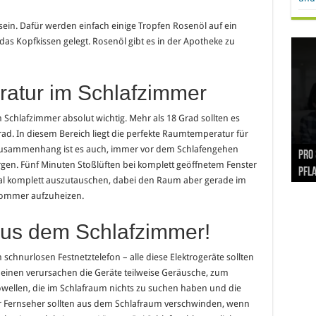
 sein. Dafür werden einfach einige Tropfen Rosenöl auf ein
das Kopfkissen gelegt. Rosenöl gibt es in der Apotheke zu
ratur im Schlafzimmer
m Schlafzimmer absolut wichtig. Mehr als 18 Grad sollten es
Grad. In diesem Bereich liegt die perfekte Raumtemperatur für
 Zusammenhang ist es auch, immer vor dem Schlafengehen
Hand
Nach
Büro
Pro 
Synt
rgen. Fünf Minuten Stoßlüften bei komplett geöffnetem Fenster
und
Gel
Vort
Pfl
Pol
nmal komplett auszutauschen, dabei den Raum aber gerade im
 Sommer aufzuheizen.
aus dem Schlafzimmer!
hnurlosen Festnetztelefon – alle diese Elektrogeräte sollten
inen verursachen die Geräte teilweise Geräusche, zum
owellen, die im Schlafraum nichts zu suchen haben und die
er Fernseher sollten aus dem Schlafraum verschwinden, wenn