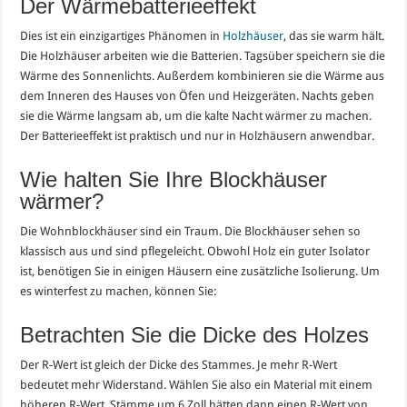
Der Wärmebatterieeffekt
Dies ist ein einzigartiges Phänomen in
Holzhäuser
, das sie warm hält.
Die Holzhäuser arbeiten wie die Batterien. Tagsüber speichern sie die
Wärme des Sonnenlichts. Außerdem kombinieren sie die Wärme aus
dem Inneren des Hauses von Öfen und Heizgeräten. Nachts geben
sie die Wärme langsam ab, um die kalte Nacht wärmer zu machen.
Der Batterieeffekt ist praktisch und nur in Holzhäusern anwendbar.
Wie halten Sie Ihre Blockhäuser
wärmer?
Die Wohnblockhäuser sind ein Traum. Die Blockhäuser sehen so
klassisch aus und sind pflegeleicht. Obwohl Holz ein guter Isolator
ist, benötigen Sie in einigen Häusern eine zusätzliche Isolierung. Um
es winterfest zu machen, können Sie:
Betrachten Sie die Dicke des Holzes
Der R-Wert ist gleich der Dicke des Stammes. Je mehr R-Wert
bedeutet mehr Widerstand. Wählen Sie also ein Material mit einem
höheren R-Wert. Stämme um 6 Zoll hätten dann einen R-Wert von