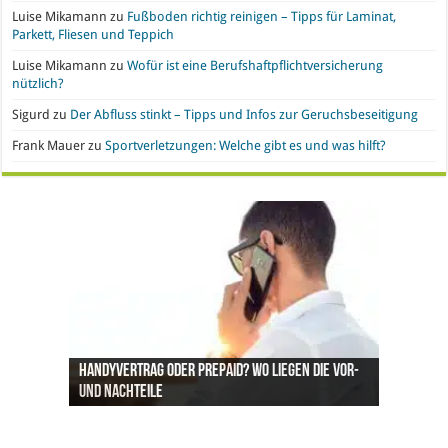
Luise Mikamann
zu
Fußboden richtig reinigen – Tipps für Laminat,
Parkett, Fliesen und Teppich
Luise Mikamann
zu
Wofür ist eine Berufshaftpflichtversicherung
nützlich?
Sigurd
zu
Der Abfluss stinkt – Tipps und Infos zur Geruchsbeseitigung
Frank Mauer
zu
Sportverletzungen: Welche gibt es und was hilft?
Handyvertrag oder Prepaid? Wo liegen die Vor-
Nachgefragt: Ist Gold eine geeignete
Büroeinrichtung und IT leasen: Hier liegen die
Pro & Kontra – künstliche Pflanzen vs. echte
Synthetische Kleidung – Vor- und Nachteile von
und Nachteile
Geldanlage?
Vorteile
Pflanzen
Polyesterstoff