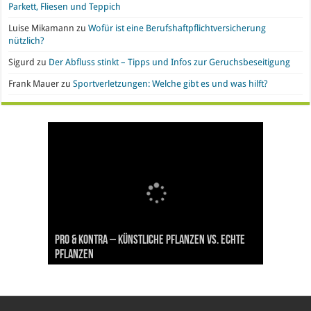
Parkett, Fliesen und Teppich
Luise Mikamann
zu
Wofür ist eine Berufshaftpflichtversicherung
nützlich?
Sigurd
zu
Der Abfluss stinkt – Tipps und Infos zur Geruchsbeseitigung
Frank Mauer
zu
Sportverletzungen: Welche gibt es und was hilft?
Handyvertrag oder Prepaid? Wo liegen die Vor-
Nachgefragt: Ist Gold eine geeignete
Büroeinrichtung und IT leasen: Hier liegen die
Pro & Kontra – künstliche Pflanzen vs. echte
Synthetische Kleidung – Vor- und Nachteile von
und Nachteile
Geldanlage?
Vorteile
Pflanzen
Polyesterstoff