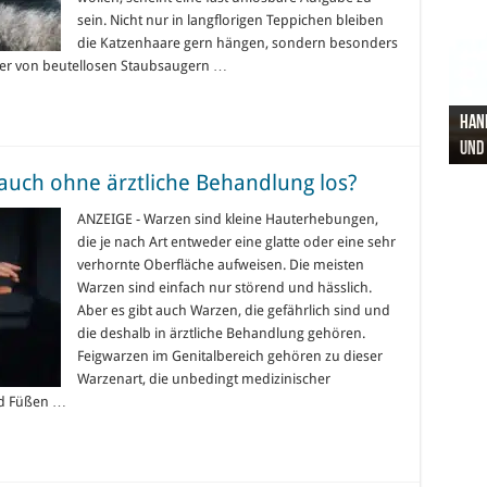
sein. Nicht nur in langflorigen Teppichen bleiben
die Katzenhaare gern hängen, sondern besonders
ller von beutellosen Staubsaugern …
Hand
Nach
Büro
Pro 
Synt
und
Gel
Vort
Pfl
Pol
auch ohne ärztliche Behandlung los?
ANZEIGE - Warzen sind kleine Hauterhebungen,
die je nach Art entweder eine glatte oder eine sehr
verhornte Oberfläche aufweisen. Die meisten
Warzen sind einfach nur störend und hässlich.
Aber es gibt auch Warzen, die gefährlich sind und
die deshalb in ärztliche Behandlung gehören.
Feigwarzen im Genitalbereich gehören zu dieser
Warzenart, die unbedingt medizinischer
nd Füßen …