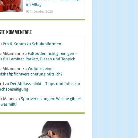
im Alltag
7. Oktober 2025
ste Kommentare
u
Pro & Kontra zu Schuluniformen
se Mikamann
zu
Fußboden richtig reinigen –
s für Laminat, Parkett, Fliesen und Teppich
se Mikamann
zu
Wofür ist eine
fshaftpflichtversicherung nützlich?
rd
zu
Der Abfluss stinkt – Tipps und Infos zur
uchsbeseitigung
nk Mauer
zu
Sportverletzungen: Welche gibt es
was hilft?