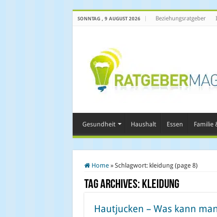
Beziehungsratgeber
SONNTAG , 9 AUGUST 2026
Gesundheit
Haushalt
Essen
Familie &
Home
»
Schlagwort:
kleidung
(page 8)
Tag Archives:
kleidung
Hautjucken – Was kann man 