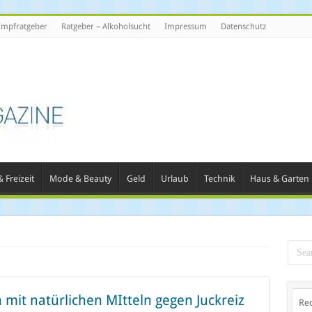
Impfratgeber
Ratgeber – Alkoholsucht
Impressum
Datenschutz
 Freizeit
Mode & Beauty
Geld
Urlaub
Technik
Haus & Garten
mit natürlichen MItteln gegen Juckreiz
Re