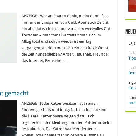
ANZEIGE - Wer an Sparen denkt, meint damit fast
immer das Einsparen von Geld. Aber auch Zeit ist
ein absolut wichtiges und vor allem wertvolles Gut.
Neue
Trotzdem – manchmal verzettelt man sich im
Alltag total und schon wieder ist ein Tag
LK
z
vergangen, an dem man sich einfach fragt: Wo ist
Lui
die Zeit nur geblieben? Arbeit, Haushalt, Freunde,
Tipp
das Internet, Fernsehen, …
Lui
Beru
Sigu
Ger
ht gemacht
Fra
und 
ANZEIGE - Jeder Katzenbesitzer liebt seinen
Stubentiger heiß und innig. Nicht so beliebt sind
die Haare. Katzenhaare neigen dazu, sich
regelrecht in der Kleidung und den Polstermöbeln
festzukrallen. Die Katzenhaare entfernen zu
wollen, scheint eine fast unlösbare Aufgabe zu