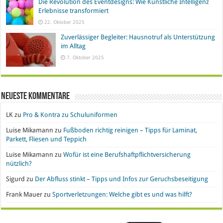
Die Revolution des Eventdesigns: Wie Künstliche Intelligenz
Erlebnisse transformiert
22. Oktober 2025
Zuverlässiger Begleiter: Hausnotruf als Unterstützung
im Alltag
7. Oktober 2025
Neueste Kommentare
LK
zu
Pro & Kontra zu Schuluniformen
Luise Mikamann
zu
Fußboden richtig reinigen – Tipps für Laminat,
Parkett, Fliesen und Teppich
Luise Mikamann
zu
Wofür ist eine Berufshaftpflichtversicherung
nützlich?
Sigurd
zu
Der Abfluss stinkt – Tipps und Infos zur Geruchsbeseitigung
Frank Mauer
zu
Sportverletzungen: Welche gibt es und was hilft?