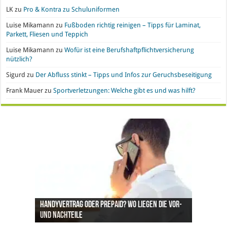
LK
zu
Pro & Kontra zu Schuluniformen
Luise Mikamann
zu
Fußboden richtig reinigen – Tipps für Laminat,
Parkett, Fliesen und Teppich
Luise Mikamann
zu
Wofür ist eine Berufshaftpflichtversicherung
nützlich?
Sigurd
zu
Der Abfluss stinkt – Tipps und Infos zur Geruchsbeseitigung
Frank Mauer
zu
Sportverletzungen: Welche gibt es und was hilft?
Handyvertrag oder Prepaid? Wo liegen die Vor-
Nachgefragt: Ist Gold eine geeignete
Büroeinrichtung und IT leasen: Hier liegen die
Pro & Kontra – künstliche Pflanzen vs. echte
Synthetische Kleidung – Vor- und Nachteile von
und Nachteile
Geldanlage?
Vorteile
Pflanzen
Polyesterstoff