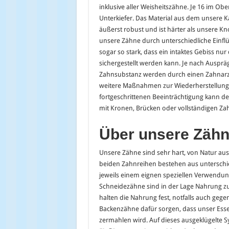
inklusive aller Weisheitszähne. Je 16 im Obe
Unterkiefer. Das Material aus dem unsere 
äußerst robust und ist härter als unsere 
unsere Zähne durch unterschiedliche Einfl
sogar so stark, dass ein intaktes Gebiss nu
sichergestellt werden kann. Je nach Auspr
Zahnsubstanz werden durch einen Zahnarz
weitere Maßnahmen zur Wiederherstellung ge
fortgeschrittenen Beeinträchtigung kann d
mit Kronen, Brücken oder vollständigen Za
Ü
ber unsere Z
ä
hn
Unsere Zähne sind sehr hart, von Natur aus
beiden Zahnreihen bestehen aus unterschi
jeweils einem eignen speziellen Verwendun
Schneidezähne sind in der Lage Nahrung z
halten die Nahrung fest, notfalls auch geg
Backenzähne dafür sorgen, dass unser Ess
zermahlen wird. Auf dieses ausgeklügelte 