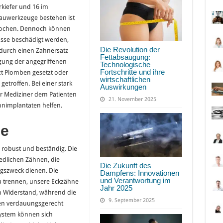
rkiefer und 16 im
Kauwerkzeuge bestehen ist
Knochen. Dennoch können
üsse beschädigt werden,
Die Revolution der
r durch einen Zahnersatz
Fettabsaugung:
ägung der angegriffenen
Technologische
Fortschritte und ihre
t Plomben gesetzt oder
wirtschaftlichen
troffen. Bei einer stark
Auswirkungen
er Mediziner dem Patienten
21. November 2025
hnimplantaten helfen.
e
 robust und beständig. Die
edlichen Zähnen, die
Die Zukunft des
gszweck dienen. Die
Dampfens: Innovationen
und Verantwortung im
u trennen, unsere Eckzähne
Jahr 2025
en Widerstand, während die
9. September 2025
en verdauungsgerecht
System können sich