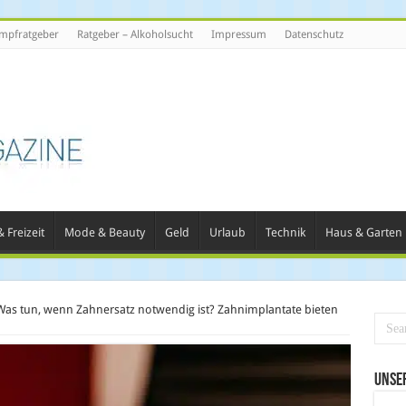
mpfratgeber
Ratgeber – Alkoholsucht
Impressum
Datenschutz
 Freizeit
Mode & Beauty
Geld
Urlaub
Technik
Haus & Garten
Was tun, wenn Zahnersatz notwendig ist? Zahnimplantate bieten
Unse