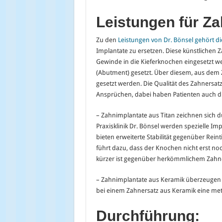
Leistungen f
ü
r Z
Zu den
Leistungen von Dr. Bönsel gehört di
Implantate zu ersetzen. Diese künstlichen 
Gewinde in die Kieferknochen eingesetzt we
(Abutment) gesetzt. Über diesem, aus dem
gesetzt werden. Die Qualität des Zahnersat
Ansprüchen, dabei haben Patienten auch di
– Zahnimplantate aus Titan zeichnen sich dur
Praxisklinik Dr. Bönsel werden spezielle Im
bieten erweiterte Stabilität gegenüber Rein
führt dazu, dass der Knochen nicht erst no
kürzer ist gegenüber herkömmlichem Zahner
– Zahnimplantate aus Keramik überzeugen d
bei einem Zahnersatz aus Keramik eine met
Durchf
ü
hrung: