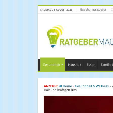
Beziehungsratgeber
I
SAMSTAG , 8 AUGUST 2026
Gesundheit
Haushalt
Essen
Familie &
ANZEIGE:
Home
»
Gesundheit & Wellness
»
Halt und kräftigen Biss