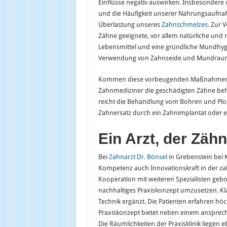
Einflüsse negativ auswirken. Insbesondere
und die Häufigkeit unserer Nahrungsaufna
Überlastung unseres
Zahnschmelzes
. Zur 
Zähne geeignete, vor allem natürliche und 
Lebensmittel und eine gründliche Mundhyg
Verwendung von Zahnseide und Mundrau
Kommen diese vorbeugenden Maßnahmen 
Zahnmediziner die geschädigten Zähne beh
reicht die Behandlung vom Bohren und Plo
Zahnersatz durch ein Zahnimplantat oder e
Ein Arzt, der Z
ä
hn
Bei
Zahnarzt Dr. Bönsel
in Grebenstein bei K
Kompetenz auch Innovationskraft in der z
Kooperation mit weiteren Spezialisten gebo
nachhaltiges Praxiskonzept umzusetzen. 
Technik ergänzt. Die Patienten erfahren h
Praxiskonzept bietet neben einem ansprec
Die Räumlichkeiten der Praxisklinik liegen 