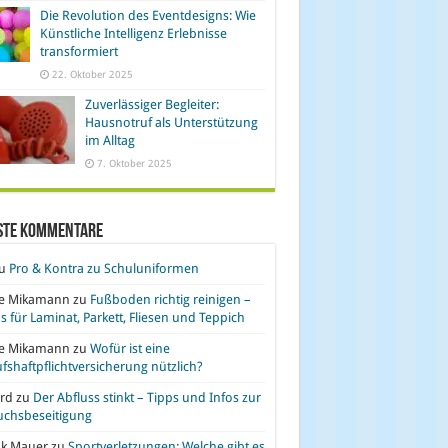
Die Revolution des Eventdesigns: Wie
Künstliche Intelligenz Erlebnisse
transformiert
22. Oktober 2025
Zuverlässiger Begleiter:
Hausnotruf als Unterstützung
im Alltag
7. Oktober 2025
ste Kommentare
u
Pro & Kontra zu Schuluniformen
se Mikamann
zu
Fußboden richtig reinigen –
s für Laminat, Parkett, Fliesen und Teppich
se Mikamann
zu
Wofür ist eine
fshaftpflichtversicherung nützlich?
rd
zu
Der Abfluss stinkt – Tipps und Infos zur
uchsbeseitigung
nk Mauer
zu
Sportverletzungen: Welche gibt es