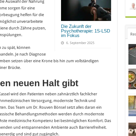
 die Auswahl der Nahrung
hme sorgen für eine
Vorbeugung helfen für die
möglichst unverarbeitete
Die Zukunft der
iene durch Zähne putzen,
Psychotherapie: 1S-LSD
Re
mspülungen.
im Fokus
6. September 2025
zu spät, können
andeln. Je nach Diagnose
mben setzen über eine Krone bis hin zum vollständigen
iner Brücke.
en neuen Halt gibt
assel wird den Patienten neben zahnärztlich fachlicher
ahnmedizinischen Versorgung, modernste Technik und
ten. Das Team um Dr. Rouven Bönsel setzt alles daran ein
Klassische Behandlungsmethoden werden durch modernste
öchste medizinische Kompetenz bei bestmöglichen Komfort. Das
henden und entspannenden Ambiente auch Barrierefreiheit.
ebenerdig und sind gut zugänglich.