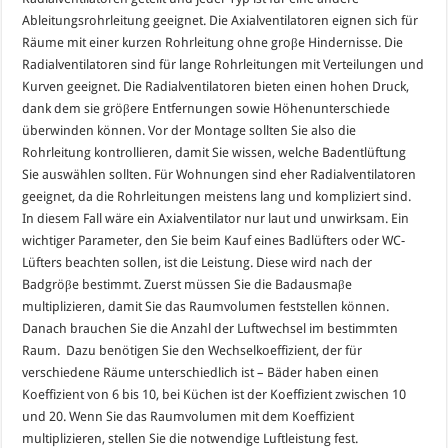
Ableitungsrohrleitung geeignet. Die Axialventilatoren eignen sich für
Räume mit einer kurzen Rohrleitung ohne groβe Hindernisse. Die
Radialventilatoren sind für lange Rohrleitungen mit Verteilungen und
Kurven geeignet. Die Radialventilatoren bieten einen hohen Druck,
dank dem sie gröβere Entfernungen sowie Höhenunterschiede
überwinden können. Vor der Montage sollten Sie also die
Rohrleitung kontrollieren, damit Sie wissen, welche Badentlüftung
Sie auswählen sollten. Für Wohnungen sind eher Radialventilatoren
geeignet, da die Rohrleitungen meistens lang und kompliziert sind.
In diesem Fall wäre ein Axialventilator nur laut und unwirksam. Ein
wichtiger Parameter, den Sie beim Kauf eines Badlüfters oder WC-
Lüfters beachten sollen, ist die Leistung. Diese wird nach der
Badgröβe bestimmt. Zuerst müssen Sie die Badausmaβe
multiplizieren, damit Sie das Raumvolumen feststellen können.
Danach brauchen Sie die Anzahl der Luftwechsel im bestimmten
Raum. Dazu benötigen Sie den Wechselkoeffizient, der für
verschiedene Räume unterschiedlich ist – Bäder haben einen
Koeffizient von 6 bis 10, bei Küchen ist der Koeffizient zwischen 10
und 20. Wenn Sie das Raumvolumen mit dem Koeffizient
multiplizieren, stellen Sie die notwendige Luftleistung fest.