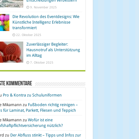
Entscheidungen verbessern
9. November 2025
Die Revolution des Eventdesigns: Wie
Künstliche Intelligenz Erlebnisse
transformiert
22. Oktober 2025
Zuverlässiger Begleiter:
Hausnotruf als Unterstützung
im Alltag
7. Oktober 2025
ste Kommentare
u
Pro & Kontra zu Schuluniformen
se Mikamann
zu
Fußboden richtig reinigen –
s für Laminat, Parkett, Fliesen und Teppich
se Mikamann
zu
Wofür ist eine
fshaftpflichtversicherung nützlich?
rd
zu
Der Abfluss stinkt – Tipps und Infos zur