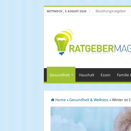
Beziehungsratgeber
MITTWOCH , 5 AUGUST 2026
Gesundheit
Haushalt
Essen
Familie &
Home
»
Gesundheit & Wellness
»
Winter ist S