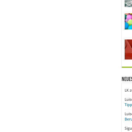
Neue
LK
z
Lui
Tipp
Lui
Beru
Sigu