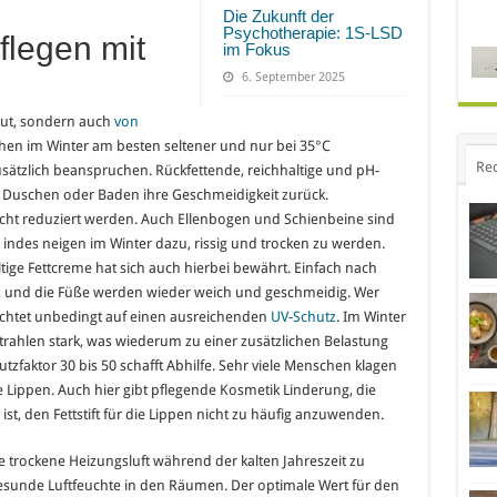
Die Zukunft der
Psychotherapie: 1S-LSD
flegen mit
im Fokus
6. September 2025
aut, sondern auch
von
hen im Winter am besten seltener und nur bei 35°C
Re
ätzlich beanspruchen. Rückfettende, reichhaltige und pH-
Duschen oder Baden ihre Geschmeidigkeit zurück.
icht reduziert werden. Auch Ellenbogen und Schienbeine sind
 indes neigen im Winter dazu, rissig und trocken zu werden.
tige Fettcreme hat sich auch hierbei bewährt. Einfach nach
 und die Füße werden wieder weich und geschmeidig. Wer
, achtet unbedingt auf einen ausreichenden
UV-Schutz
. Im Winter
strahlen stark, was wiederum zu einer zusätzlichen Belastung
utzfaktor 30 bis 50 schafft Abhilfe. Sehr viele Menschen klagen
Lippen. Auch hier gibt pflegende Kosmetik Linderung, die
 ist, den Fettstift für die Lippen nicht zu häufig anzuwenden.
 trockene Heizungsluft während der kalten Jahreszeit zu
esunde Luftfeuchte in den Räumen. Der optimale Wert für den