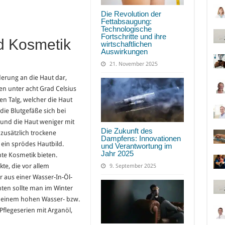
Die Revolution der
Fettabsaugung:
Technologische
Fortschritte und ihre
d Kosmetik
wirtschaftlichen
Auswirkungen
21. November 2025
derung an die Haut dar,
ren unter acht Grad Celsius
en Talg, welcher die Haut
ie Blutgefäße sich bei
nd die Haut weniger mit
Die Zukunft des
zusätzlich trockene
Dampfens: Innovationen
 ein sprödes Hautbild.
und Verantwortung im
Jahr 2025
hte Kosmetik bieten.
te, die vor allem
9. September 2025
r aus einer Wasser-In-Öl-
hten sollte man im Winter
t einem hohen Wasser- bzw.
Pflegeserien mit Arganöl,