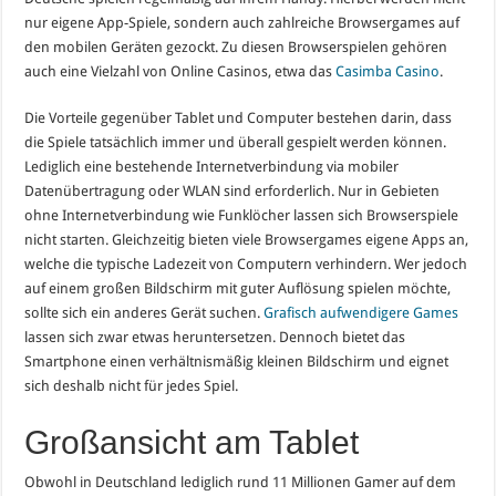
nur eigene App-Spiele, sondern auch zahlreiche Browsergames auf
den mobilen Geräten gezockt. Zu diesen Browserspielen gehören
auch eine Vielzahl von Online Casinos, etwa das
Casimba Casino
.
Die Vorteile gegenüber Tablet und Computer bestehen darin, dass
die Spiele tatsächlich immer und überall gespielt werden können.
Lediglich eine bestehende Internetverbindung via mobiler
Datenübertragung oder WLAN sind erforderlich. Nur in Gebieten
ohne Internetverbindung wie Funklöcher lassen sich Browserspiele
nicht starten. Gleichzeitig bieten viele Browsergames eigene Apps an,
welche die typische Ladezeit von Computern verhindern. Wer jedoch
auf einem großen Bildschirm mit guter Auflösung spielen möchte,
sollte sich ein anderes Gerät suchen.
Grafisch aufwendigere Games
lassen sich zwar etwas heruntersetzen. Dennoch bietet das
Smartphone einen verhältnismäßig kleinen Bildschirm und eignet
sich deshalb nicht für jedes Spiel.
Großansicht am Tablet
Obwohl in Deutschland lediglich rund 11 Millionen Gamer auf dem