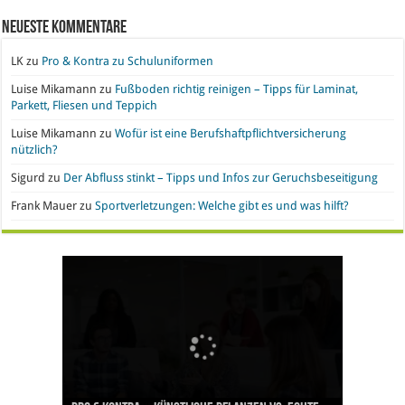
Neueste Kommentare
LK
zu
Pro & Kontra zu Schuluniformen
Luise Mikamann
zu
Fußboden richtig reinigen – Tipps für Laminat,
Parkett, Fliesen und Teppich
Luise Mikamann
zu
Wofür ist eine Berufshaftpflichtversicherung
nützlich?
Sigurd
zu
Der Abfluss stinkt – Tipps und Infos zur Geruchsbeseitigung
Frank Mauer
zu
Sportverletzungen: Welche gibt es und was hilft?