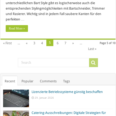
unterschiedlichen Bart Style gibt es logischerweise auch die
entsprechenden Stylingmöglichkeiten mit Bartschneider, Trimmer
und Rasierer. Wichtig sind in jedem Fall saubere Kanten für den
perfekten …
Read More »
5
« First
...
«
3
4
6
7
»
...
Page 5 of 10
Last »
Recent
Popular
Comments
Tags
Lizenzierte Betriebssysteme günstig beschaffen
29. Januar 2026
Catering-Ausschreibungen: Digitale Strategien für