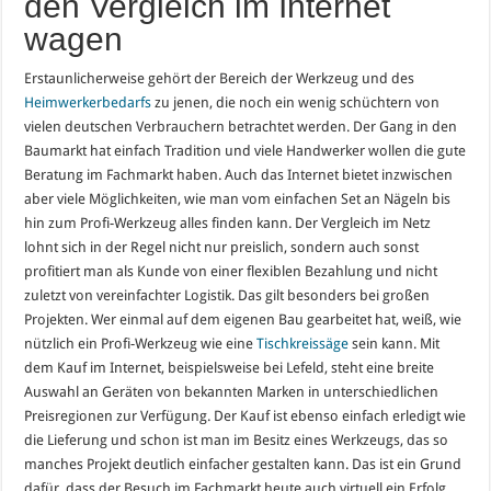
den Vergleich im Internet
wagen
Erstaunlicherweise gehört der Bereich der Werkzeug und des
Heimwerkerbedarfs
zu jenen, die noch ein wenig schüchtern von
vielen deutschen Verbrauchern betrachtet werden. Der Gang in den
Baumarkt hat einfach Tradition und viele Handwerker wollen die gute
Beratung im Fachmarkt haben. Auch das Internet bietet inzwischen
aber viele Möglichkeiten, wie man vom einfachen Set an Nägeln bis
hin zum Profi-Werkzeug alles finden kann. Der Vergleich im Netz
lohnt sich in der Regel nicht nur preislich, sondern auch sonst
profitiert man als Kunde von einer flexiblen Bezahlung und nicht
zuletzt von vereinfachter Logistik. Das gilt besonders bei großen
Projekten. Wer einmal auf dem eigenen Bau gearbeitet hat, weiß, wie
nützlich ein Profi-Werkzeug wie eine
Tischkreissäge
sein kann. Mit
dem Kauf im Internet, beispielsweise bei Lefeld, steht eine breite
Auswahl an Geräten von bekannten Marken in unterschiedlichen
Preisregionen zur Verfügung. Der Kauf ist ebenso einfach erledigt wie
die Lieferung und schon ist man im Besitz eines Werkzeugs, das so
manches Projekt deutlich einfacher gestalten kann. Das ist ein Grund
dafür, dass der Besuch im Fachmarkt heute auch virtuell ein Erfolg