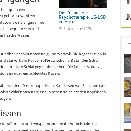
llten optimalen
Die Zukunft der
u gehört sowohl ein
Psychotherapie: 1S-LSD
im Fokus
Luft sowie eine angenehme
ollte bequem sein und
6. September 2025
ne Flasche Wasser in
Re
 Gesundheit absolut notwendig und wertvoll. Die Regeneration in
und Stärke. Dem Körper sollte zwischen 6-8 Stunden Schlaf
 einen ruhigen Schlaf gegenüberstehen. Die falsche Matratze,
tungen oder ein schlechtes Kissen.
wählt werden. Das orthopädische Kopfkissen von Schlafmeitster
imalen Schlaf notwendig sind. Machen sie selbst den Kopfkissen
zeugen.
kissen
er Kopfform an und entspannt zudem die Wirbelsäule. Die
ht nur unterschiedliche Größen, Formen und Farben sonder