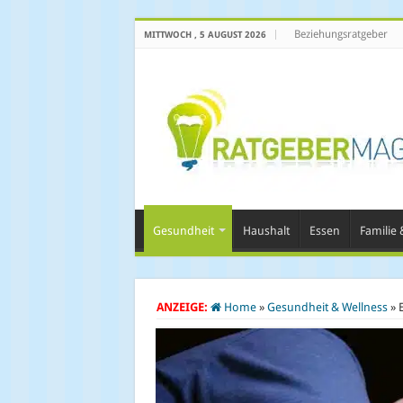
Beziehungsratgeber
MITTWOCH , 5 AUGUST 2026
Gesundheit
Haushalt
Essen
Familie &
ANZEIGE:
Home
»
Gesundheit & Wellness
»