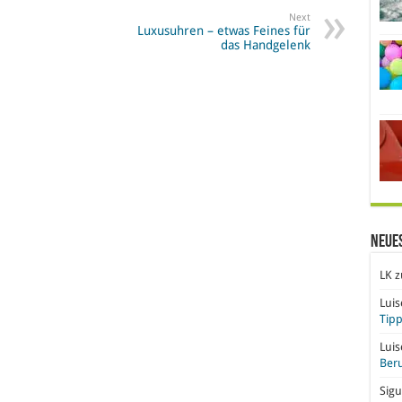
Next
Luxusuhren – etwas Feines für
das Handgelenk
Neue
LK
z
Lui
Tipp
Lui
Beru
Sigu