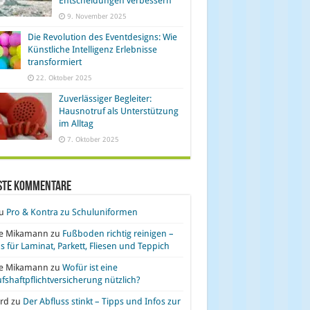
Entscheidungen verbessern
9. November 2025
Die Revolution des Eventdesigns: Wie
Künstliche Intelligenz Erlebnisse
transformiert
22. Oktober 2025
Zuverlässiger Begleiter:
Hausnotruf als Unterstützung
im Alltag
7. Oktober 2025
ste Kommentare
u
Pro & Kontra zu Schuluniformen
se Mikamann
zu
Fußboden richtig reinigen –
s für Laminat, Parkett, Fliesen und Teppich
se Mikamann
zu
Wofür ist eine
fshaftpflichtversicherung nützlich?
rd
zu
Der Abfluss stinkt – Tipps und Infos zur