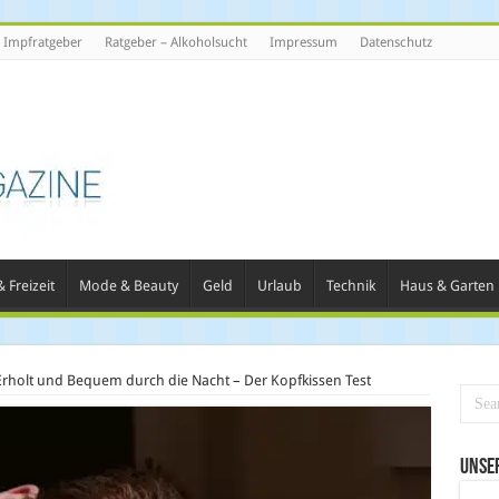
Impfratgeber
Ratgeber – Alkoholsucht
Impressum
Datenschutz
 Freizeit
Mode & Beauty
Geld
Urlaub
Technik
Haus & Garten
Erholt und Bequem durch die Nacht – Der Kopfkissen Test
Unse