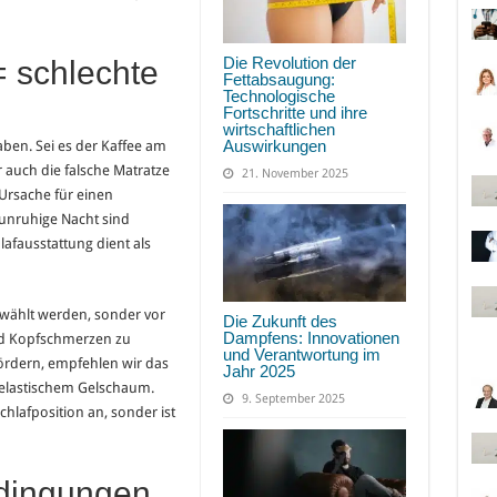
Die Revolution der
= schlechte
Fettabsaugung:
Technologische
Fortschritte und ihre
wirtschaftlichen
Auswirkungen
aben. Sei es der Kaffee am
r auch die falsche Matratze
21. November 2025
Ursache für einen
 unruhige Nacht sind
chlafausstattung dient als
gewählt werden, sonder vor
Die Zukunft des
Dampfens: Innovationen
nd Kopfschmerzen zu
und Verantwortung im
ördern, empfehlen wir das
Jahr 2025
elastischem Gelschaum.
9. September 2025
chlafposition an, sonder ist
edingungen