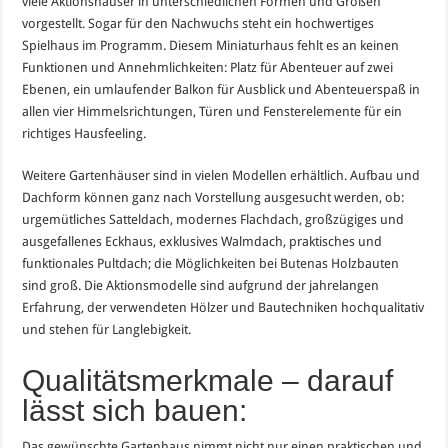
viele Aktionshäuser in unterschiedlichen Formen und Größen
vorgestellt. Sogar für den Nachwuchs steht ein hochwertiges
Spielhaus im Programm. Diesem Miniaturhaus fehlt es an keinen
Funktionen und Annehmlichkeiten: Platz für Abenteuer auf zwei
Ebenen, ein umlaufender Balkon für Ausblick und Abenteuerspaß in
allen vier Himmelsrichtungen, Türen und Fensterelemente für ein
richtiges Hausfeeling.
Weitere Gartenhäuser sind in vielen Modellen erhältlich. Aufbau und
Dachform können ganz nach Vorstellung ausgesucht werden, ob:
urgemütliches Satteldach, modernes Flachdach, großzügiges und
ausgefallenes Eckhaus, exklusives Walmdach, praktisches und
funktionales Pultdach; die Möglichkeiten bei Butenas Holzbauten
sind groß. Die Aktionsmodelle sind aufgrund der jahrelangen
Erfahrung, der verwendeten Hölzer und Bautechniken hochqualitativ
und stehen für Langlebigkeit.
Qualitätsmerkmale – darauf
lässt sich bauen:
Das gewünschte Gartenhaus nimmt nicht nur einen praktischen und