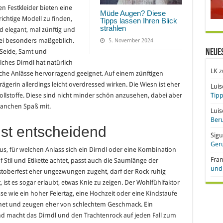
len Festkleider bieten eine
Müde Augen? Diese
ichtige Modell zu finden,
Tipps lassen Ihren Blick
strahlen
nd elegant, mal zünftig und
bei besonders maßgeblich.
5. November 2024
 Seide, Samt und
Neue
lches Dirndl hat natürlich
LK
z
tliche Anlässe hervorragend geeignet. Auf einem zünftigen
rägerin allerdings leicht overdressed wirken. Die Wiesn ist eher
Lui
ollstoffe. Diese sind nicht minder schön anzusehen, dabei aber
Tipp
anchen Spaß mit.
Lui
Beru
ist entscheidend
Sigu
Ger
us, für welchen Anlass sich ein Dirndl oder eine Kombination
Fra
Stil und Etikette achtet, passt auch die Saumlänge der
und 
 Oktoberfest eher ungezwungen zugeht, darf der Rock ruhig
, ist es sogar erlaubt, etwas Knie zu zeigen. Der Wohlfühlfaktor
sse wie ein hoher Feiertag, eine Hochzeit oder eine Kindstaufe
gnet und zeugen eher von schlechtem Geschmack. Ein
nd macht das Dirndl und den Trachtenrock auf jeden Fall zum