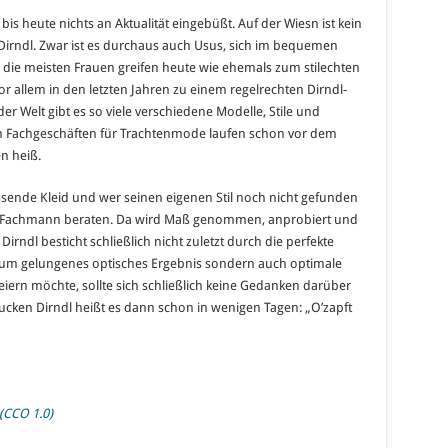
is heute nichts an Aktualität eingebüßt. Auf der Wiesn ist kein
 Dirndl. Zwar ist es durchaus auch Usus, sich im bequemen
h die meisten Frauen greifen heute wie ehemals zum stilechten
or allem in den letzten Jahren zu einem regelrechten Dirndl-
er Welt gibt es so viele verschiedene Modelle, Stile und
In Fachgeschäften für Trachtenmode laufen schon vor dem
n heiß.
assende Kleid und wer seinen eigenen Stil noch nicht gefunden
en Fachmann beraten. Da wird Maß genommen, anprobiert und
n Dirndl besticht schließlich nicht zuletzt durch die perfekte
ndum gelungenes optisches Ergebnis sondern auch optimale
eiern möchte, sollte sich schließlich keine Gedanken darüber
mucken Dirndl heißt es dann schon in wenigen Tagen: „O’zapft
(CCO 1.0)