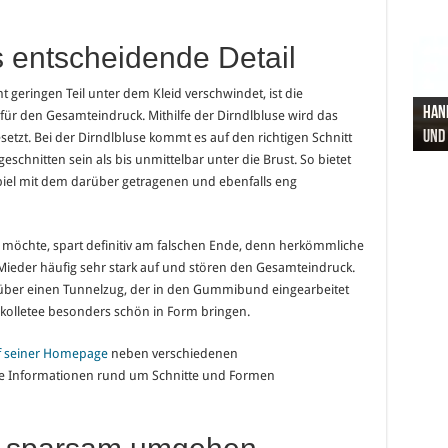
as entscheidende Detail
 geringen Teil unter dem Kleid verschwindet, ist die
Hand
Nach
Büro
Pro 
Synt
für den Gesamteindruck. Mithilfe der Dirndlbluse wird das
und
Gel
Vort
Pfl
Pol
setzt. Bei der Dirndlbluse kommt es auf den richtigen Schnitt
geschnitten sein als bis unmittelbar unter die Brust. So bietet
piel mit dem darüber getragenen und ebenfalls eng
en möchte, spart definitiv am falschen Ende, denn herkömmliche
ieder häufig sehr stark auf und stören den Gesamteindruck.
 über einen Tunnelzug, der in den Gummibund eingearbeitet
 Dekolletee besonders schön in Form bringen.
f seiner Homepage
neben verschiedenen
che Informationen rund um Schnitte und Formen