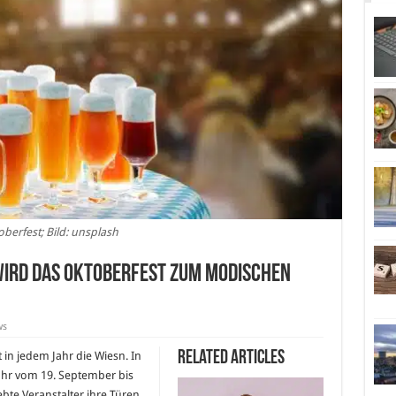
oberfest; Bild: unsplash
 wird das Oktoberfest zum modischen
ws
Related Articles
 in jedem Jahr die Wiesn. In
ahr vom 19. September bis
ebte Veranstalter ihre Türen