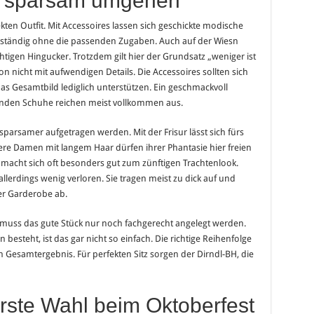
es sparsam umgehen
en Outfit. Mit Accessoires lassen sich geschickte modische
llständig ohne die passenden Zugaben. Auch auf der Wiesn
tigen Hingucker. Trotzdem gilt hier der Grundsatz „weniger ist
on nicht mit aufwendigen Details. Die Accessoires sollten sich
s Gesamtbild lediglich unterstützen. Ein geschmackvoll
den Schuhe reichen meist vollkommen aus.
parsamer aufgetragen werden. Mit der Frisur lässt sich fürs
ere Damen mit langem Haar dürfen ihrer Phantasie hier freien
r macht sich oft besonders gut zum zünftigen Trachtenlook.
allerdings wenig verloren. Sie tragen meist zu dick auf und
er Garderobe ab.
en, muss das gute Stück nur noch fachgerecht angelegt werden.
besteht, ist das gar nicht so einfach. Die richtige Reihenfolge
 Gesamtergebnis. Für perfekten Sitz sorgen der Dirndl-BH, die
 erste Wahl beim Oktoberfest