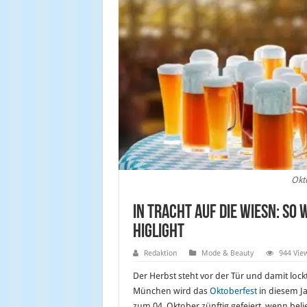
Okt
In Tracht auf die Wiesn: So
Higlight
Redaktion
Mode & Beauty
944 Vie
Der Herbst steht vor der Tür und damit lockt
München wird das
Oktoberfest
in diesem J
zum 04. Oktober zünftig gefeiert, wenn beli