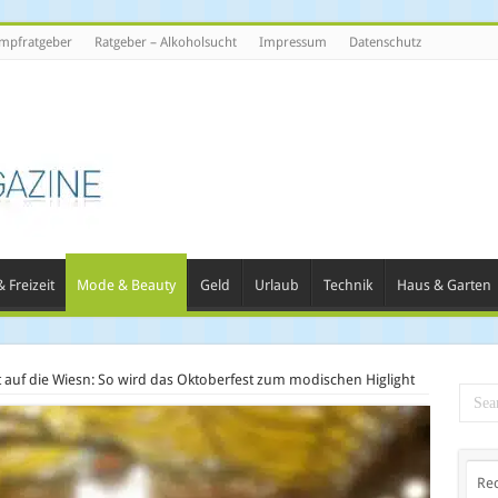
mpfratgeber
Ratgeber – Alkoholsucht
Impressum
Datenschutz
 Freizeit
Mode & Beauty
Geld
Urlaub
Technik
Haus & Garten
t auf die Wiesn: So wird das Oktoberfest zum modischen Higlight
Re