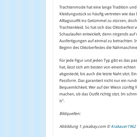
Trachtenmode hat eine lange Tradition und b
Kleidungsstück so häufig vertreten wie das
Alltagsoutfit ins Getümmel zu stürzen, doc
Trachtenkleid. So hat sich das Oktoberfest v
Schaulaufen entwickelt, denn nirgends auf d
Ausfertigungen auf einmal zu betrachten. 
Beginn des Oktoberfestes die Nähmaschine
Für jede Figur und jeden Typ gibt es das p
hat, lässt sich am besten von einem echt
abgesteckt, bis auch die letzte Naht sitzt. Ei
Passform. Das garantiert nicht nur ein ru
Bequemlichkeit. Wer auf der Wiesn zünftig f
machen, ob das Outfit richtig sitzt. Im sch
is“.
Bildquellen:
Abbildung 1: pixabay.com ©
Krakauer1962 