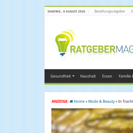
Beziehungsratgeber
I
SAMSTAG , 8 AUGUST 2026
Gesundheit
Haushalt
Essen
Familie &
ANZEIGE:
Home
»
Mode & Beauty
»
In Trach