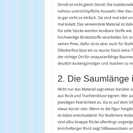
Dirndl ist nicht gleich Dirndl. Die traditionel
nahezu unerschöpfliche Auswahl. Hier das r
ist gar nicht so einfach. Sie sind mal edel u
mal kokett. Das verwendete Material ist da
Für edle Stücke werden kostbare Stoffe wie
hochwertige Brokatstoffe verarbeitet. Ein so
seinen Preis, dafür ist es aber auch für fes
Oktoberfest lässt ein so teures Stück seine T
der richtige Ort für strapazierfähige Baumw
deutlich kostengünstiger und machen so m
2. Die Saumlänge 
Nicht nur das Material sagt etwas darüber a
aus Rock und Trachtenbluse eignen. Wer auf 
jeweiligen Feierlichkeit an. Da es auf dem
etwas kürzer sein. Wenn es die Figur hergibt
ist dabei entscheidend. Für festlichere Anlä
sind allzu knappe Röcke allerdings ungeei
knöchellanger Rock zeigt Stilbewusstsein u