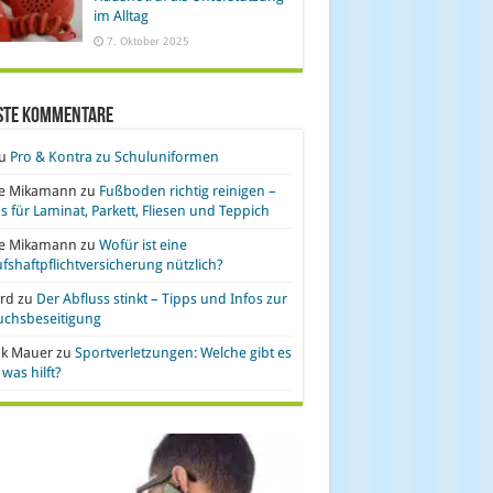
im Alltag
7. Oktober 2025
ste Kommentare
u
Pro & Kontra zu Schuluniformen
se Mikamann
zu
Fußboden richtig reinigen –
s für Laminat, Parkett, Fliesen und Teppich
se Mikamann
zu
Wofür ist eine
fshaftpflichtversicherung nützlich?
rd
zu
Der Abfluss stinkt – Tipps und Infos zur
uchsbeseitigung
nk Mauer
zu
Sportverletzungen: Welche gibt es
was hilft?