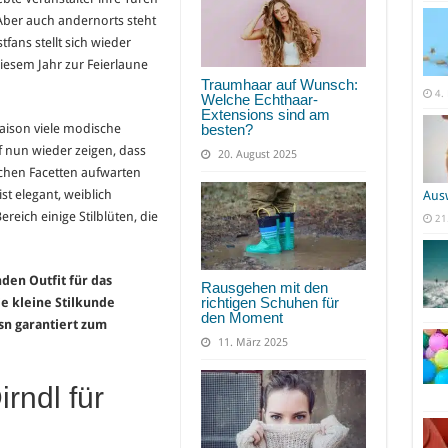
 Aber auch andernorts steht
tfans stellt sich wieder
iesem Jahr zur Feierlaune
Traumhaar auf Wunsch:
4.
Welche Echthaar-
Extensions sind am
besten?
aison viele modische
f nun wieder zeigen, dass
20. August 2025
ichen Facetten aufwarten
t elegant, weiblich
Aus
ereich einige Stilblüten, die
21
den Outfit für das
Rausgehen mit den
richtigen Schuhen für
ie kleine Stilkunde
den Moment
sn garantiert zum
11. März 2025
rndl für