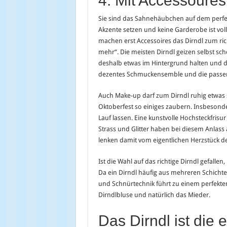
4. Mit Accessour
Sie sind das Sahnehäubchen auf dem perfekt
Akzente setzen und keine Garderobe ist vo
machen erst Accessoires das Dirndl zum rich
mehr“. Die meisten Dirndl geizen selbst sch
deshalb etwas im Hintergrund halten und da
dezentes Schmuckensemble und die passen
Auch Make-up darf zum Dirndl ruhig etwas s
Oktoberfest so einiges zaubern. Insbesond
Lauf lassen. Eine kunstvolle Hochsteckfrisu
Strass und Glitter haben bei diesem Anlass 
lenken damit vom eigentlichen Herzstück d
Ist die Wahl auf das richtige Dirndl gefall
Da ein Dirndl häufig aus mehreren Schichten 
und Schnürtechnik führt zu einem perfekten
Dirndlbluse und natürlich das Mieder.
Das Dirndl ist die