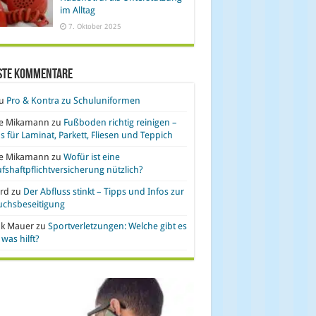
im Alltag
7. Oktober 2025
ste Kommentare
u
Pro & Kontra zu Schuluniformen
se Mikamann
zu
Fußboden richtig reinigen –
s für Laminat, Parkett, Fliesen und Teppich
se Mikamann
zu
Wofür ist eine
fshaftpflichtversicherung nützlich?
rd
zu
Der Abfluss stinkt – Tipps und Infos zur
uchsbeseitigung
nk Mauer
zu
Sportverletzungen: Welche gibt es
was hilft?