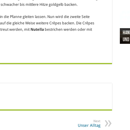
 schwacher bis mittlere Hitze goldgelb backen.
n die Pfanne gleiten lassen. Nun wird die zweite Seite
auf die gleiche Weise weitere Crêpes backen. Die Crêpes
treut werden, mit
Nutella
bestrichen werden oder mit
Hand
Nach
Büro
Pro 
Synt
und
Gel
Vort
Pfl
Pol
Next
Unser Alltag