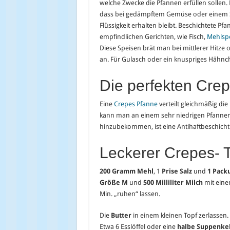
welche Zwecke die Pfannen erfüllen sollen. D
dass bei gedämpftem Gemüse oder einem
Flüssigkeit erhalten bleibt. Beschichtete Pf
empfindlichen Gerichten, wie Fisch,
Mehlsp
Diese Speisen brät man bei mittlerer Hitze o
an. Für Gulasch oder ein knuspriges Hähnch
Die perfekten Cre
Eine
Crepes Pfanne
verteilt gleichmäßig di
kann man an einem sehr niedrigen Pfannen
hinzubekommen, ist eine Antihaftbeschichtu
Leckerer Crepes- 
200 Gramm Mehl
, 1
Prise Salz
und
1 Pack
Größe M
und
500 Milliliter Milch
mit eine
Min. „ruhen“ lassen.
Die
Butter
in einem kleinen Topf zerlassen.
Etwa 6 Esslöffel oder eine
halbe Suppenkel