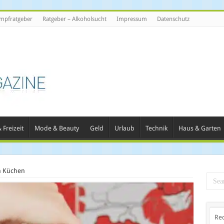
mpfratgeber
Ratgeber – Alkoholsucht
Impressum
Datenschutz
 Freizeit
Mode & Beauty
Geld
Urlaub
Technik
Haus & Garten
n Küchen
Re