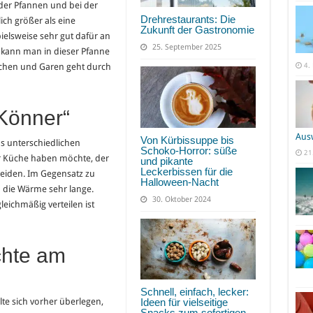
der Pfannen und bei der
Drehrestaurants: Die
ich größer als eine
Zukunft der Gastronomie
ielsweise sehr gut dafür an
25. September 2025
ann man in dieser Pfanne
4.
ochen und Garen geht durch
 Könner“
Aus
Von Kürbissuppe bis
s unterschiedlichen
Schoko-Horror: süße
21
er Küche haben möchte, der
und pikante
Leckerbissen für die
heiden. Im Gegensatz zu
Halloween-Nacht
m die Wärme sehr lange.
30. Oktober 2024
eichmäßig verteilen ist
chte am
Schnell, einfach, lecker:
te sich vorher überlegen,
Ideen für vielseitige
Snacks zum sofortigen