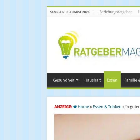
Beziehungsratgeber
I
SAMSTAG , 8 AUGUST 2026
Gesundheit
Haushalt
Essen
Familie &
ANZEIGE:
Home
»
Essen & Trinken
»
In gute