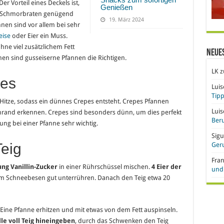
er Vorteil eines Deckels ist,
Genießen
 Schmorbraten genügend
19. März 2024
annen sind vor allem bei sehr
eise
oder Eier ein Muss.
hne viel zusätzlichem Fett
Neue
en sind gusseiserne Pfannen die Richtigen.
LK
z
pes
Lui
Tipp
e Hitze, sodass ein dünnes Crepes entsteht. Crepes Pfannen
Lui
rand erkennen. Crepes sind besonders dünn, um dies perfekt
Beru
ng bei einer Pfanne sehr wichtig.
Sigu
Teig
Ger
Fra
ung Vanillin-Zucker
in einer Rührschüssel mischen.
4 Eier der
und 
m Schneebesen gut unterrühren. Danach den Teig etwa 20
 Eine Pfanne erhitzen und mit etwas von dem Fett auspinseln.
le voll Teig hineingeben
, durch das Schwenken den Teig