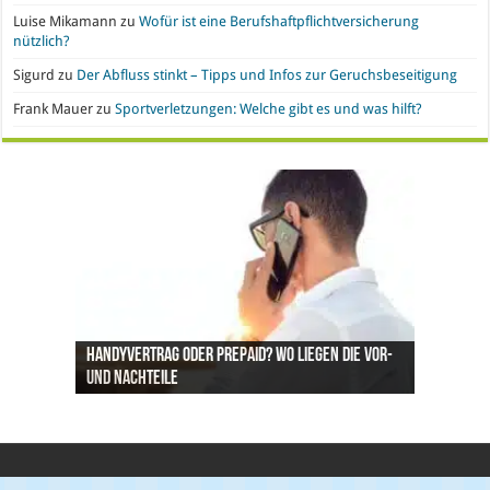
Luise Mikamann
zu
Wofür ist eine Berufshaftpflichtversicherung
nützlich?
Sigurd
zu
Der Abfluss stinkt – Tipps und Infos zur Geruchsbeseitigung
Frank Mauer
zu
Sportverletzungen: Welche gibt es und was hilft?
Handyvertrag oder Prepaid? Wo liegen die Vor-
Nachgefragt: Ist Gold eine geeignete
Büroeinrichtung und IT leasen: Hier liegen die
Pro & Kontra – künstliche Pflanzen vs. echte
Synthetische Kleidung – Vor- und Nachteile von
und Nachteile
Geldanlage?
Vorteile
Pflanzen
Polyesterstoff