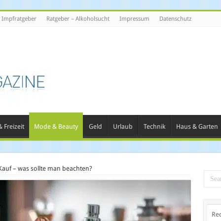
Impfratgeber
Ratgeber – Alkoholsucht
Impressum
Datenschutz
 Freizeit
Mode & Beauty
Geld
Urlaub
Technik
Haus & Garten
auf – was sollte man beachten?
Re