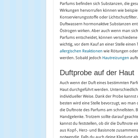
Parfums befinden sich Substanzen, die ge
Wirkungen hervorrufen können wie beispie
Konservierungsstoffe oder Lichtschutzfilter
Duftwassern hormonaktive Substanzen entha
Östrogen wirken. Aber auch wenn man sich f
Parfums entscheidet, können verschiedene B
wichtig, vor dem Kauf an einer Stelle eine
allergischen Reaktionen
wie Rötungen oder 
werden. Sobald jedoch
Hautreizungen
auftr
Duftprobe auf der Haut
Auch wenn der Duft eines bestimmten Parfum
Haut durchgeführt werden. Unterschiedlich
individueller Weise. Dank der Probe kannst 
besten wird eine Stelle bevorzugt, wo man 
die Duftnote des Parfums am schnellsten. B
Handgelenke. Trotzem sollte darauf geachte
kannst du feststellen, ob dir die Duftnote 
aus Kopf-, Herz- und Basisnote zusammenset
notwendig. Falls du auch deine Kleidung al