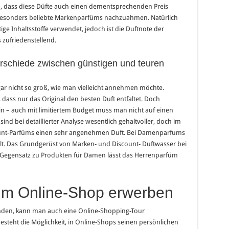
ch, dass diese Düfte auch einen dementsprechenden Preis
, besonders beliebte Markenparfüms nachzuahmen. Natürlich
 Inhaltsstoffe verwendet, jedoch ist die Duftnote der
 zufriedenstellend.
rschiede zwischen günstigen und teuren
 gar nicht so groß, wie man vielleicht annehmen möchte.
dass nur das Original den besten Duft entfaltet. Doch
 – auch mit limitiertem Budget muss man nicht auf einen
ind bei detaillierter Analyse wesentlich gehaltvoller, doch im
ount-Parfüms einen sehr angenehmen Duft. Bei Damenparfums
llt. Das Grundgerüst von Marken- und Discount- Duftwasser bei
 im Gegensatz zu Produkten für Damen lässt das Herrenparfüm
im Online-Shop erwerben
inden, kann man auch eine Online-Shopping-Tour
teht die Möglichkeit, in Online-Shops seinen persönlichen