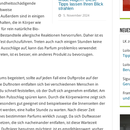
sundheitsschädigende
Tipps lassen Ihren Blick
strahlen
lsweise
5. November 2024
. Außerdem sind in einigen
lten, die in Körper wie
ür rein natürliche Bio-
Neue
estandteile allergische Reaktionen hervorrufen. Daher ist es
LK
z
n Test durchzuführen. Treten auch nach einigen Stunden keine
Ausschläge auf, kann das Parfum problemlos verwendet
Lui
eten, ist es besser, ein anderes Produkt zu bevorzugen.
Tipp
Lui
Beru
s begeistert, sollte auf jeden Fall eine Duftprobe auf der
Sigu
Ger
e Duftnoten entfalten sich bei verschiedenen Menschen in
du schnell feststellen, ob der Duft sich angenehm entfaltet. Am
Fra
den Pulsschlag spüren kann. Durch die Körperwärme zeigt sich
und 
esonders gut geeignet sind beispielsweise die Innenseiten der
t werden, eine halbe Stunde zu warten. Nach dieser Zeit
eines bestimmten Parfums wirklich zusagt. Da sich Duftwasser
zen, die sich nacheinander entfalten, ist diese Wartezeit
s Dufträger benutzen möchtest, ist es empfehlenswert, vorher