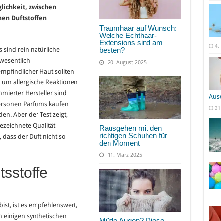
lichkeit, zwischen
hen Duftstoffen
Traumhaar auf Wunsch:
Welche Echthaar-
Extensions sind am
4.
besten?
 sind rein natürliche
 wesentlich
20. August 2025
mpfindlicher Haut sollten
, um allergische Reaktionen
mierter Hersteller sind
Aus
Personen Parfüms kaufen
21
en. Aber der Test zeigt,
ezeichnete Qualität
Rausgehen mit den
richtigen Schuhen für
, dass der Duft nicht so
den Moment
11. März 2025
tsstoffe
st, ist es empfehlenswert,
In einigen synthetischen
Müde Augen? Diese