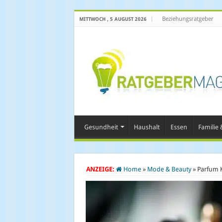
Beziehungsratgeber
MITTWOCH , 5 AUGUST 2026
Gesundheit
Haushalt
Essen
Familie &
ANZEIGE:
Home
»
Mode & Beauty
»
Parfum K