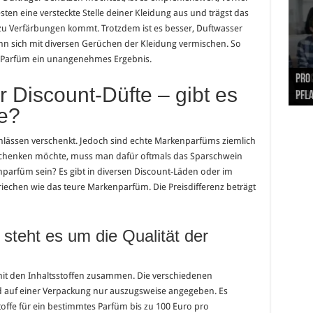
ten eine versteckte Stelle deiner Kleidung aus und trägst das
s zu Verfärbungen kommt. Trotzdem ist es besser, Duftwasser
n sich mit diversen Gerüchen der Kleidung vermischen. So
n Parfüm ein unangenehmes Ergebnis.
Hand
Nach
Büro
Pro 
Synt
 Discount-Düfte – gibt es
und
Gel
Vort
Pfl
Pol
e?
lässen verschenkt. Jedoch sind echte Markenparfüms ziemlich
schenken möchte, muss man dafür oftmals das Sparschwein
parfüm sein? Es gibt in diversen Discount-Läden oder im
riechen wie das teure Markenparfüm. Die Preisdifferenz beträgt
steht es um die Qualität der
mit den Inhaltsstoffen zusammen. Die verschiedenen
d auf einer Verpackung nur auszugsweise angegeben. Es
offe für ein bestimmtes Parfüm bis zu 100 Euro pro