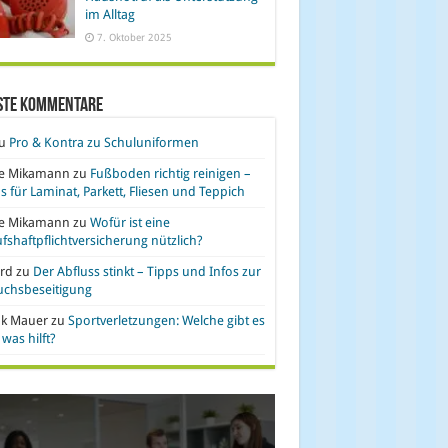
im Alltag
7. Oktober 2025
ste Kommentare
u
Pro & Kontra zu Schuluniformen
se Mikamann
zu
Fußboden richtig reinigen –
s für Laminat, Parkett, Fliesen und Teppich
se Mikamann
zu
Wofür ist eine
fshaftpflichtversicherung nützlich?
rd
zu
Der Abfluss stinkt – Tipps und Infos zur
uchsbeseitigung
nk Mauer
zu
Sportverletzungen: Welche gibt es
was hilft?